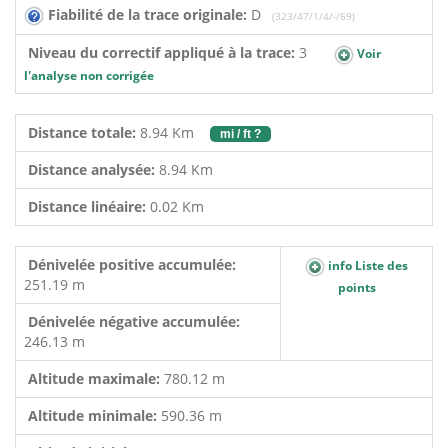
Fiabilité de la trace originale:
D
(323/47/1/4/-/69)
Niveau du correctif appliqué à la trace:
3
Voir
l'analyse non corrigée
Distance totale:
8.94 Km
mi / ft ?
Distance analysée:
8.94 Km
Distance linéaire:
0.02 Km
Dénivelée positive accumulée:
info Liste des
251.19 m
points
Dénivelée négative accumulée:
246.13 m
Altitude maximale:
780.12 m
Altitude minimale:
590.36 m