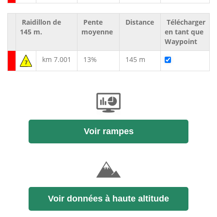
Raidillon de
Pente
Distance
Télécharger
145 m.
moyenne
en tant que
Waypoint
km 7.001
13%
145 m
7
Voir rampes
Voir données à haute altitude