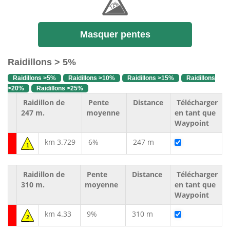
Masquer pentes
Raidillons > 5%
Raidillons >5%
Raidillons >10%
Raidillons >15%
Raidillons
>20%
Raidillons >25%
Raidillon de
Pente
Distance
Télécharger
247 m.
moyenne
en tant que
Waypoint
km 3.729
6%
247 m
1
Raidillon de
Pente
Distance
Télécharger
310 m.
moyenne
en tant que
Waypoint
km 4.33
9%
310 m
2