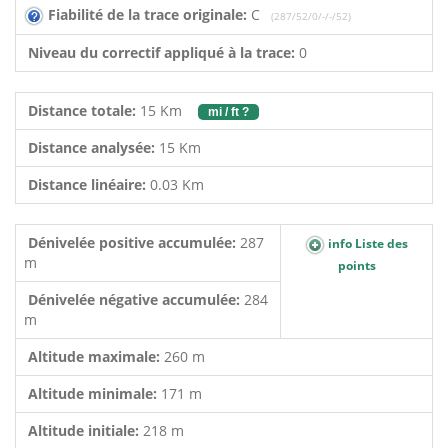
Fiabilité de la trace originale:
C
(287/52/0/-/-/52)
Niveau du correctif appliqué à la trace:
0
Distance totale:
15 Km
mi / ft ?
Distance analysée:
15 Km
Distance linéaire:
0.03 Km
Dénivelée positive accumulée:
287
info Liste des
m
points
Dénivelée négative accumulée:
284
m
Altitude maximale:
260 m
Altitude minimale:
171 m
Altitude initiale:
218 m