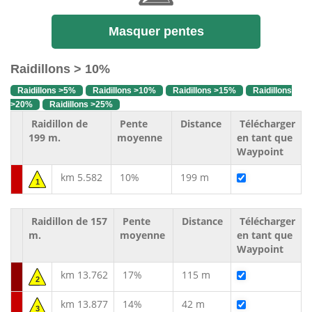
Masquer pentes
Raidillons > 10%
Raidillons >5%
Raidillons >10%
Raidillons >15%
Raidillons
>20%
Raidillons >25%
Raidillon de
Pente
Distance
Télécharger
199 m.
moyenne
en tant que
Waypoint
km 5.582
10%
199 m
1
Raidillon de 157
Pente
Distance
Télécharger
m.
moyenne
en tant que
Waypoint
km 13.762
17%
115 m
2
km 13.877
14%
42 m
3