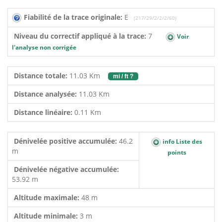
Fiabilité de la trace originale:
E
(217/29/2/2/2/60)
Niveau du correctif appliqué à la trace:
7
Voir
l'analyse non corrigée
Distance totale:
11.03 Km
mi / ft ?
Distance analysée:
11.03 Km
Distance linéaire:
0.11 Km
Dénivelée positive accumulée:
46.2
info Liste des
m
points
Dénivelée négative accumulée:
53.92 m
Altitude maximale:
48 m
Altitude minimale:
3 m