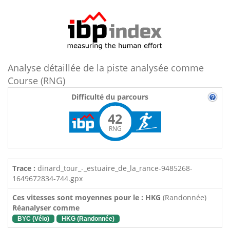
Analyse détaillée de la piste analysée comme
Course (RNG)
Difficulté du parcours
42
RNG
Trace :
dinard_tour_-_estuaire_de_la_rance-9485268-
1649672834-744.gpx
Ces vitesses sont moyennes pour le : HKG
(Randonnée)
Réanalyser comme
BYC (Vélo)
HKG (Randonnée)