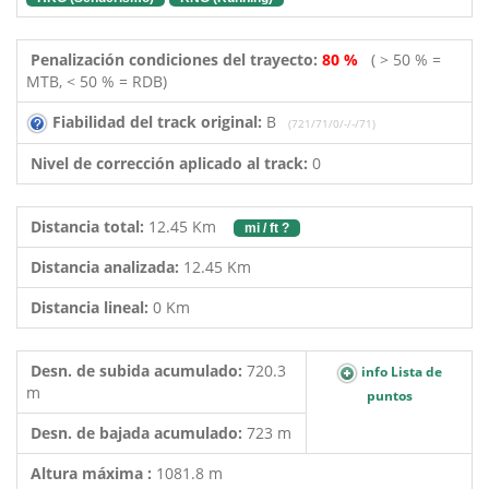
Penalización condiciones del trayecto:
80 %
( > 50 % =
MTB, < 50 % = RDB)
Fiabilidad del track original:
B
(721/71/0/-/-/71)
Nivel de corrección aplicado al track:
0
Distancia total:
12.45 Km
mi / ft ?
Distancia analizada:
12.45 Km
Distancia lineal:
0 Km
Desn. de subida acumulado:
720.3
info Lista de
m
puntos
Desn. de bajada acumulado:
723 m
Altura máxima :
1081.8 m