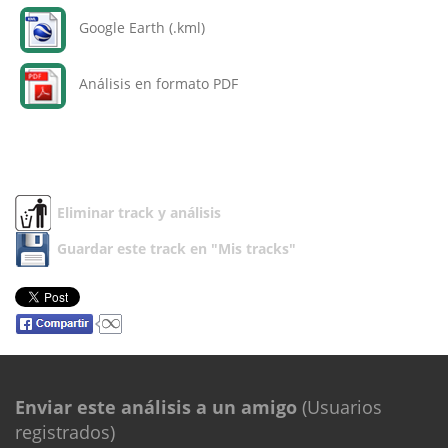
Google Earth (.kml)
Análisis en formato PDF
Eliminar track y análisis
Guardar este track en "Mis tracks"
Enviar este análisis a un amigo
(Usuarios
registrados)