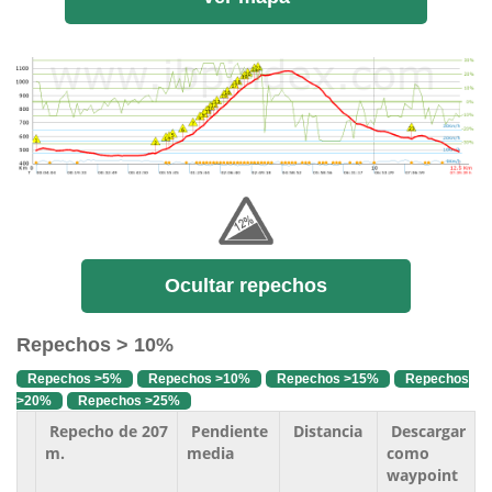
Ocultar repechos
Repechos > 10%
Repechos >5%
Repechos >10%
Repechos >15%
Repechos
>20%
Repechos >25%
Repecho de 207
Pendiente
Distancia
Descargar
m.
media
como
waypoint