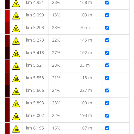
km 4.931
28%
168 m
9
km 5.099
18%
103 m
10
km 5.203
28%
70 m
11
km 5.273
22%
145 m
12
km 5.418
27%
102 m
13
km 5.52
28%
33 m
14
km 5.553
21%
113 m
15
km 5.666
24%
227 m
16
km 5.893
23%
109 m
17
km 6.002
22%
193 m
18
km 6.195
16%
107 m
19