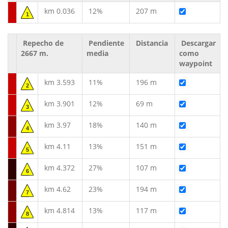
km 0.036
12%
207 m
1
Repecho de
Pendiente
Distancia
Descargar
2667 m.
media
como
waypoint
km 3.593
11%
196 m
2
km 3.901
12%
69 m
3
km 3.97
18%
140 m
4
km 4.11
13%
151 m
5
km 4.372
27%
107 m
6
km 4.62
23%
194 m
7
km 4.814
13%
117 m
8