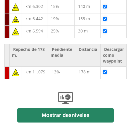
km 6.302
15%
140 m
20
km 6.442
19%
153 m
21
km 6.594
25%
30 m
22
Repecho de 178
Pendiente
Distancia
Descargar
m.
media
como
waypoint
km 11.079
13%
178 m
23
Mostrar desniveles