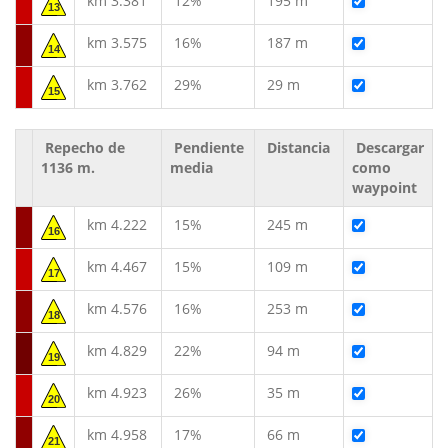
km 3.381
12%
195 m
13
km 3.575
16%
187 m
14
km 3.762
29%
29 m
15
Repecho de
Pendiente
Distancia
Descargar
1136 m.
media
como
waypoint
km 4.222
15%
245 m
16
km 4.467
15%
109 m
17
km 4.576
16%
253 m
18
km 4.829
22%
94 m
19
km 4.923
26%
35 m
20
km 4.958
17%
66 m
21