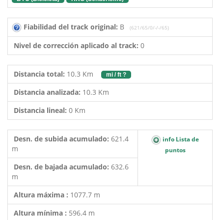
Fiabilidad del track original:
B
(621/65/0/-/-/65)
Nivel de corrección aplicado al track:
0
Distancia total:
10.3 Km
mi / ft ?
Distancia analizada:
10.3 Km
Distancia lineal:
0 Km
Desn. de subida acumulado:
621.4
info Lista de
m
puntos
Desn. de bajada acumulado:
632.6
m
Altura máxima :
1077.7 m
Altura mínima :
596.4 m