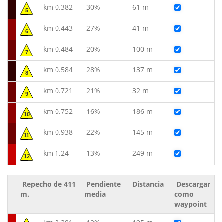
km 0.382
30%
61 m
5
km 0.443
27%
41 m
6
km 0.484
20%
100 m
7
km 0.584
28%
137 m
8
km 0.721
21%
32 m
9
km 0.752
16%
186 m
10
km 0.938
22%
145 m
11
km 1.24
13%
249 m
12
Repecho de 411
Pendiente
Distancia
Descargar
m.
media
como
waypoint