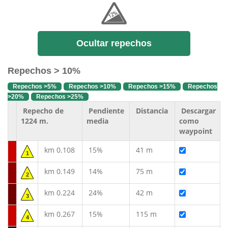
Ocultar repechos
Repechos > 10%
Repechos >5%
Repechos >10%
Repechos >15%
Repechos
>20%
Repechos >25%
Repecho de
Pendiente
Distancia
Descargar
1224 m.
media
como
waypoint
km 0.108
15%
41 m
1
km 0.149
14%
75 m
2
km 0.224
24%
42 m
3
km 0.267
15%
115 m
4