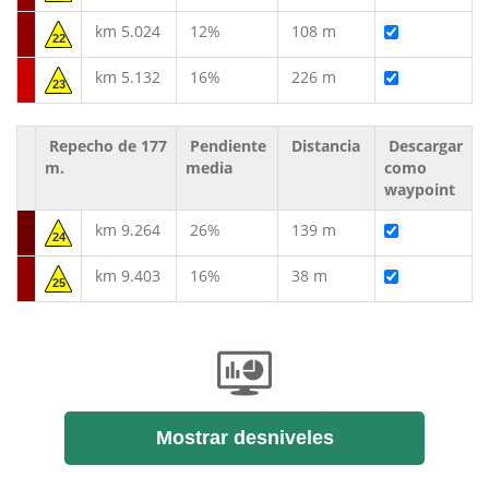
km 5.024
12%
108 m
22
km 5.132
16%
226 m
23
Repecho de 177
Pendiente
Distancia
Descargar
m.
media
como
waypoint
km 9.264
26%
139 m
24
km 9.403
16%
38 m
25
Mostrar desniveles