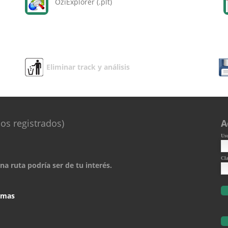
OziExplorer (.plt)
Eliminar track y análisis
os registrados)
A
Us
Cl
a ruta podría ser de tu interés.
comas