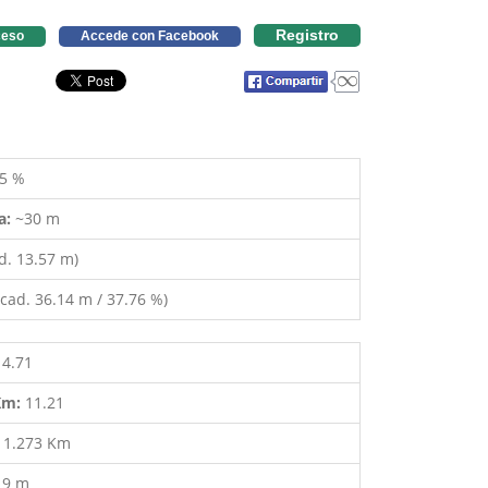
Registro
eso
Accede con Facebook
5 %
a:
~30 m
d. 13.57 m)
cad. 36.14 m / 37.76 %)
14.71
 Km:
11.21
:
1.273 Km
19 m