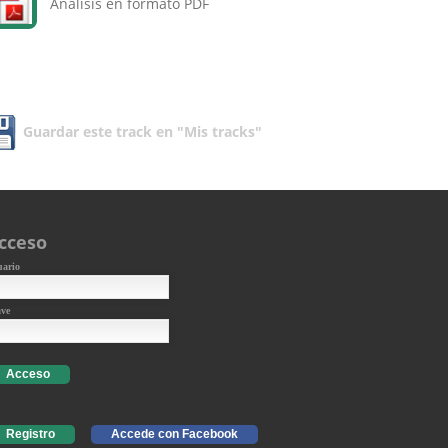
Análisis en formato PDF
Guardar este track en "Mis tracks"
cceso
uario
ave
Acceso
Registro
Accede con Facebook