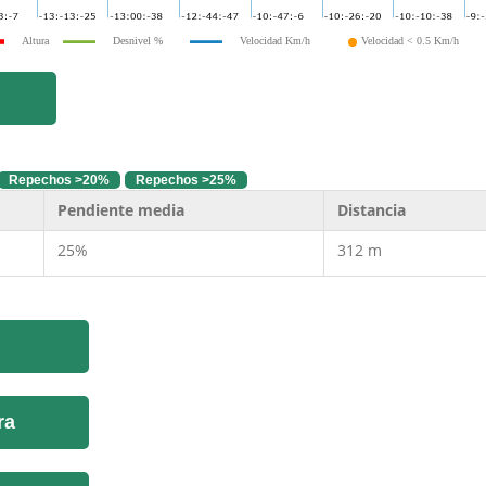
Altura
Desnivel %
Velocidad Km/h
Velocidad < 0.5 Km/h
Repechos >20%
Repechos >25%
Pendiente media
Distancia
25%
312 m
ra