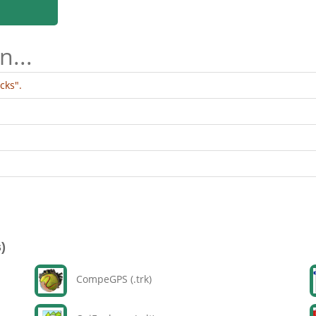
n...
cks".
)
CompeGPS (.trk)