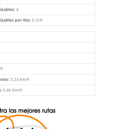
izables:
4
izables por Km:
0.318
/h
ento:
3.23 Km/h
a:
5.46 Km/h