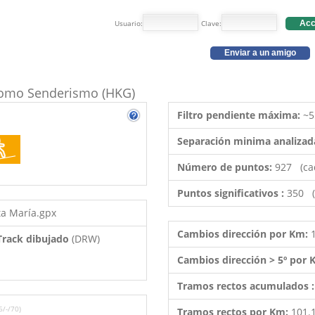
Usuario:
Clave:
Acc
Enviar a un amigo
o como Senderismo (HKG)
Filtro pendiente máxima:
~5
Separación minima analizad
Número de puntos:
927 (ca
Puntos significativos :
350 (
ta María.gpx
Cambios dirección por Km:
 Track dibujado
(DRW)
Cambios dirección > 5º por
Tramos rectos acumulados 
/-/70)
Tramos rectos por Km:
101.