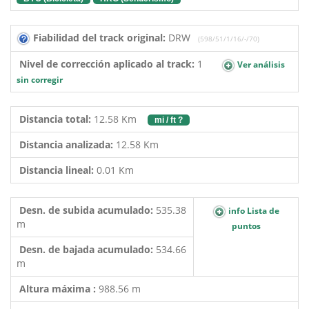
Fiabilidad del track original:
DRW
(598/51/1/16/-/70)
Nivel de corrección aplicado al track:
1
Ver análisis
sin corregir
Distancia total:
12.58 Km
mi / ft ?
Distancia analizada:
12.58 Km
Distancia lineal:
0.01 Km
Desn. de subida acumulado:
535.38
info Lista de
m
puntos
Desn. de bajada acumulado:
534.66
m
Altura máxima :
988.56 m