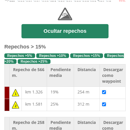
Ocultar repechos
Repechos > 15%
Repechos >5%
Repechos >10%
Repechos >15%
Repechos
>20%
Repechos >25%
Repecho de 566
Pendiente
Distancia
Descargar
m.
media
como
waypoint
km 1.326
19%
254 m
1
km 1.581
25%
312 m
2
Repecho de 258
Pendiente
Distancia
Descargar
m.
media
como