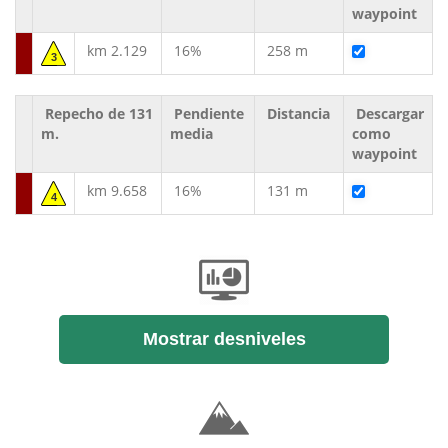
waypoint
km 2.129
16%
258 m
3
Repecho de 131
Pendiente
Distancia
Descargar
m.
media
como
waypoint
km 9.658
16%
131 m
4
Mostrar desniveles