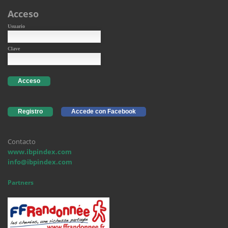
Acceso
Usuario
Clave
Acceso
Registro
Accede con Facebook
Contacto
www.ibpindex.com
info@ibpindex.com
Partners