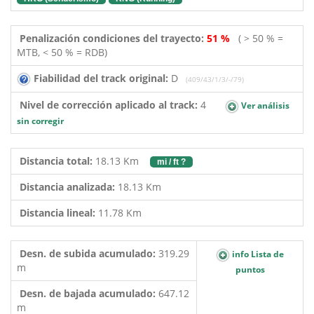
Penalización condiciones del trayecto:
51 %
( > 50 % =
MTB, < 50 % = RDB)
Fiabilidad del track original:
D
(409/43/1/3/-/79)
Nivel de corrección aplicado al track:
4
Ver análisis
sin corregir
Distancia total:
18.13 Km
mi / ft ?
Distancia analizada:
18.13 Km
Distancia lineal:
11.78 Km
Desn. de subida acumulado:
319.29
info Lista de
m
puntos
Desn. de bajada acumulado:
647.12
m