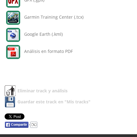
Garmin Training Center (.tcx)
Google Earth (.kml)
Análisis en formato PDF
Eliminar track y análisis
Guardar este track en "Mis tracks"