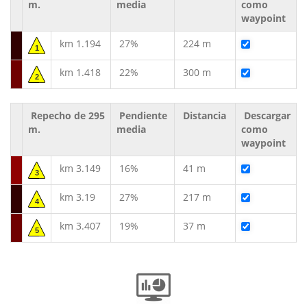
m.
media
como
waypoint
km 1.194
27%
224 m
1
km 1.418
22%
300 m
2
Repecho de 295
Pendiente
Distancia
Descargar
m.
media
como
waypoint
km 3.149
16%
41 m
3
km 3.19
27%
217 m
4
km 3.407
19%
37 m
5