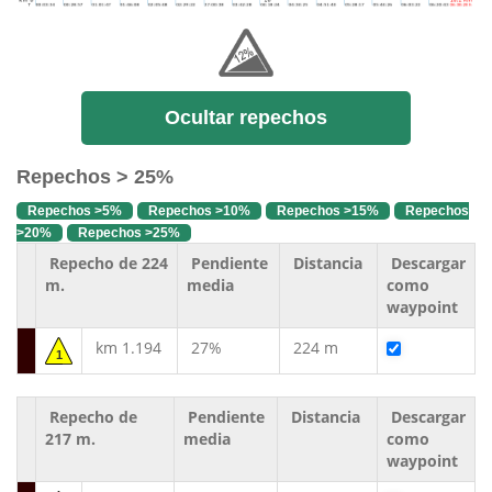
Ocultar repechos
Repechos > 25%
Repechos >5%
Repechos >10%
Repechos >15%
Repechos
>20%
Repechos >25%
Repecho de 224
Pendiente
Distancia
Descargar
m.
media
como
waypoint
km 1.194
27%
224 m
1
Repecho de
Pendiente
Distancia
Descargar
217 m.
media
como
waypoint