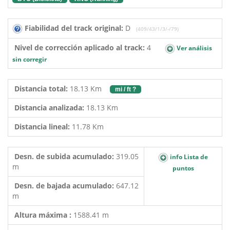
Fiabilidad del track original:
D
(409/43/1/3/-/79)
Nivel de corrección aplicado al track:
4
Ver análisis
sin corregir
Distancia total:
18.13 Km
mi / ft ?
Distancia analizada:
18.13 Km
Distancia lineal:
11.78 Km
Desn. de subida acumulado:
319.05
info Lista de
m
puntos
Desn. de bajada acumulado:
647.12
m
Altura máxima :
1588.41 m