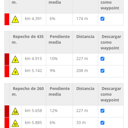
m.
media
como
waypoint
km 4.391
6%
174 m
7
Repecho de 435
Pendiente
Distancia
Descargar
m.
media
como
waypoint
km 4.915
10%
227 m
8
km 5.142
9%
208 m
9
Repecho de 260
Pendiente
Distancia
Descargar
m.
media
como
waypoint
km 5.658
12%
227 m
10
km 5.885
6%
33 m
11