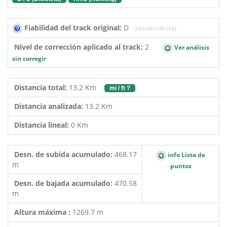
Fiabilidad del track original:
D
(563/48/1/8/-/68)
Nivel de corrección aplicado al track:
2
Ver análisis
sin corregir
Distancia total:
13.2 Km
mi / ft ?
Distancia analizada:
13.2 Km
Distancia lineal:
0 Km
Desn. de subida acumulado:
468.17
info Lista de
m
puntos
Desn. de bajada acumulado:
470.58
m
Altura máxima :
1269.7 m