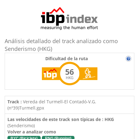
Análisis detallado del track analizado como
Senderismo (HKG)
Dificultad de la ruta
56
HKG
Track :
Vereda del Turmell-El Contadó-V.G.
(nº39)Turmell.gpx
Las velocidades de este track son típicas de : HKG
(Senderismo)
Volver a analizar como
BYC (Bicicleta)
RNG (Running)