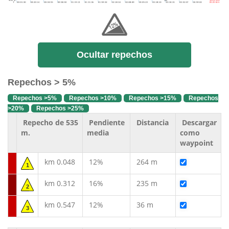
Ocultar repechos
Repechos > 5%
Repechos >5%
Repechos >10%
Repechos >15%
Repechos
>20%
Repechos >25%
Repecho de 535
Pendiente
Distancia
Descargar
m.
media
como
waypoint
km 0.048
12%
264 m
1
km 0.312
16%
235 m
2
km 0.547
12%
36 m
3