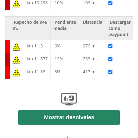
km 10.298
10%
106 m
19
Repecho de 946
Pendiente
Distancia
Descargar
m.
media
como
waypoint
km 11.3
6%
276 m
20
km 11.577
12%
253 m
21
km 11.83
8%
417 m
22
Mostrar desniveles