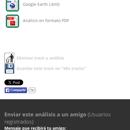
Google Earth (.kml)
Análisis en formato PDF
Eliminar track y análisis
Guardar este track en "Mis tracks"
Enviar este análisis a un amigo
(Usuarios
registrados)
Mensaje que recibirá tu amigo: