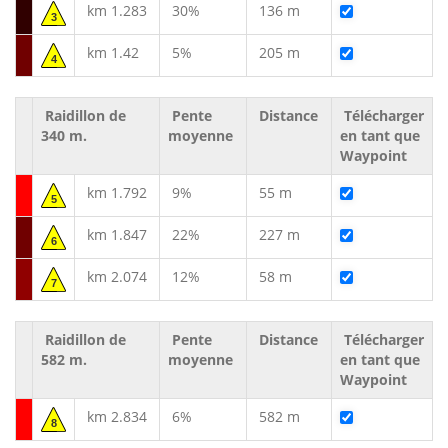
km 1.283
30%
136 m
3
km 1.42
5%
205 m
4
Raidillon de
Pente
Distance
Télécharger
340 m.
moyenne
en tant que
Waypoint
km 1.792
9%
55 m
5
km 1.847
22%
227 m
6
km 2.074
12%
58 m
7
Raidillon de
Pente
Distance
Télécharger
582 m.
moyenne
en tant que
Waypoint
km 2.834
6%
582 m
8