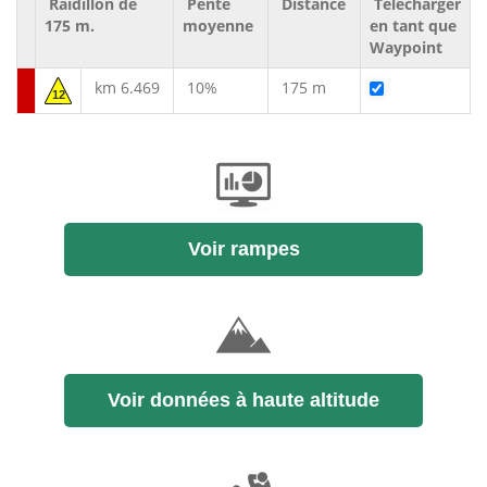
Raidillon de
Pente
Distance
Télécharger
175 m.
moyenne
en tant que
Waypoint
km 6.469
10%
175 m
12
Voir rampes
Voir données à haute altitude