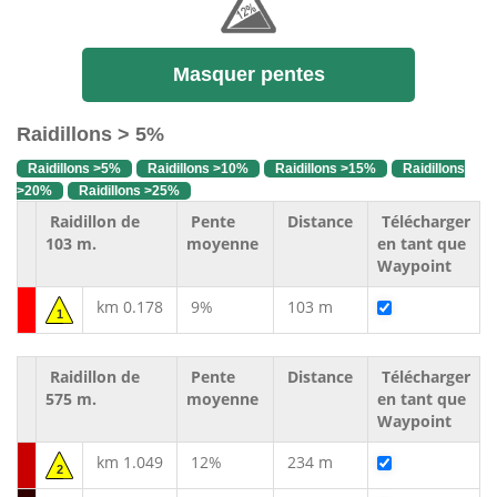
Masquer pentes
Raidillons > 5%
Raidillons >5%
Raidillons >10%
Raidillons >15%
Raidillons
>20%
Raidillons >25%
Raidillon de
Pente
Distance
Télécharger
103 m.
moyenne
en tant que
Waypoint
km 0.178
9%
103 m
1
Raidillon de
Pente
Distance
Télécharger
575 m.
moyenne
en tant que
Waypoint
km 1.049
12%
234 m
2