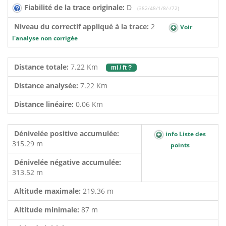
Fiabilité de la trace originale:
D
(382/48/1/8/-/72)
Niveau du correctif appliqué à la trace:
2
Voir
l'analyse non corrigée
Distance totale:
7.22 Km
mi / ft ?
Distance analysée:
7.22 Km
Distance linéaire:
0.06 Km
Dénivelée positive accumulée:
info Liste des
315.29 m
points
Dénivelée négative accumulée:
313.52 m
Altitude maximale:
219.36 m
Altitude minimale:
87 m