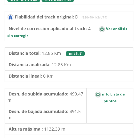
Fiabilidad del track original:
D
(650/40/1/3/-/74)
Nivel de corrección aplicado al track:
4
Ver análisis
sin corregir
Distancia total:
12.85 Km
mi / ft ?
Distancia analizada:
12.85 Km
Distancia lineal:
0 Km
Desn. de subida acumulado:
490.47
info Lista de
m
puntos
Desn. de bajada acumulado:
491.5
m
Altura máxima :
1132.39 m