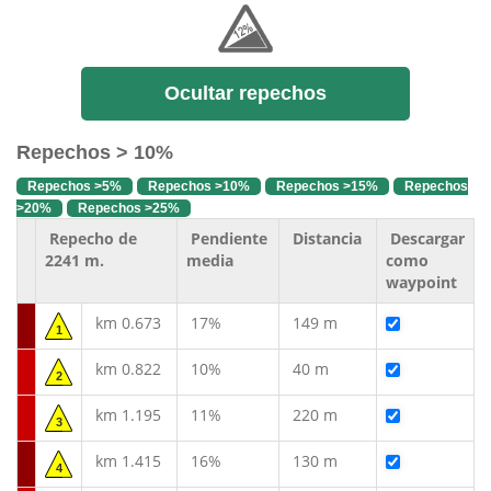
Ocultar repechos
Repechos > 10%
Repechos >5%
Repechos >10%
Repechos >15%
Repechos
>20%
Repechos >25%
Repecho de
Pendiente
Distancia
Descargar
2241 m.
media
como
waypoint
km 0.673
17%
149 m
1
km 0.822
10%
40 m
2
km 1.195
11%
220 m
3
km 1.415
16%
130 m
4