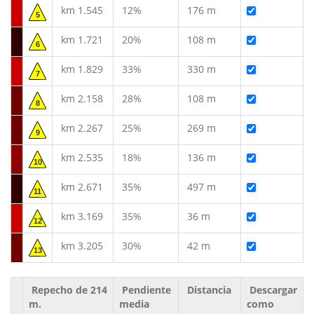
km 1.545
12%
176 m
5
km 1.721
20%
108 m
6
km 1.829
33%
330 m
7
km 2.158
28%
108 m
8
km 2.267
25%
269 m
9
km 2.535
18%
136 m
10
km 2.671
35%
497 m
11
km 3.169
35%
36 m
12
km 3.205
30%
42 m
13
Repecho de 214
Pendiente
Distancia
Descargar
m.
media
como