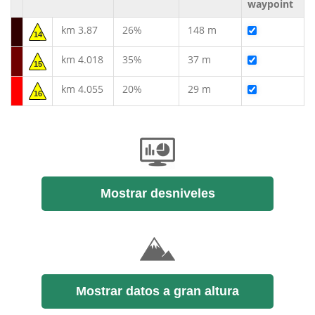
waypoint
km 3.87
26%
148 m
14
km 4.018
35%
37 m
15
km 4.055
20%
29 m
16
Mostrar desniveles
Mostrar datos a gran altura