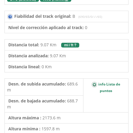
Fiabilidad del track original:
B
(690/65/0/-/-/65)
Nivel de corrección aplicado al track:
0
Distancia total:
9.07 Km
mi / ft ?
Distancia analizada:
9.07 Km
Distancia lineal:
0 Km
Desn. de subida acumulado:
689.6
info Lista de
m
puntos
Desn. de bajada acumulado:
688.7
m
Altura máxima :
2173.6 m
Altura mínima :
1597.8 m