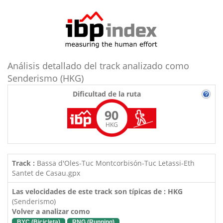
Análisis detallado del track analizado como
Senderismo (HKG)
Dificultad de la ruta
90
HKG
Track :
Bassa d'Oles-Tuc Montcorbisón-Tuc Letassi-Eth
Santet de Casau.gpx
Las velocidades de este track son típicas de : HKG
(Senderismo)
Volver a analizar como
BYC (Bicicleta)
RNG (Running)