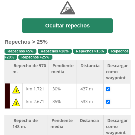
Ocultar repechos
Repechos > 25%
Repechos >5%
Repechos >10%
Repechos >15%
Repechos
>20%
Repechos >25%
Repecho de 970
Pendiente
Distancia
Descargar
m.
media
como
waypoint
km 1.721
30%
437 m
1
km 2.671
35%
533 m
2
Repecho de
Pendiente
Distancia
Descargar
148 m.
media
como
waypoint