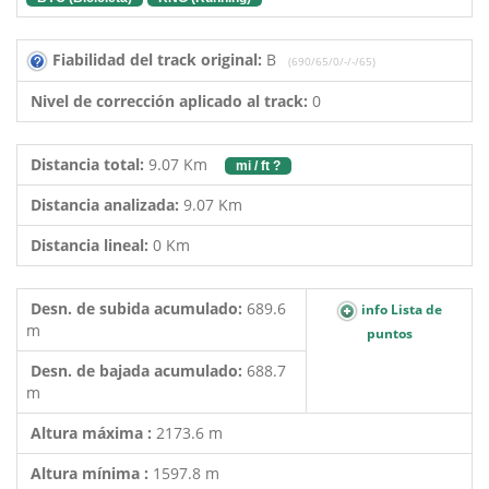
Fiabilidad del track original:
B
(690/65/0/-/-/65)
Nivel de corrección aplicado al track:
0
Distancia total:
9.07 Km
mi / ft ?
Distancia analizada:
9.07 Km
Distancia lineal:
0 Km
Desn. de subida acumulado:
689.6
info Lista de
m
puntos
Desn. de bajada acumulado:
688.7
m
Altura máxima :
2173.6 m
Altura mínima :
1597.8 m