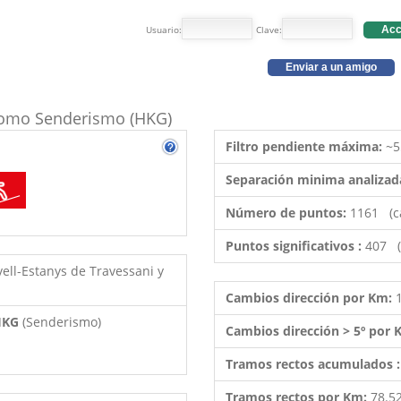
Usuario:
Clave:
Acc
Enviar a un amigo
o como Senderismo (HKG)
Filtro pendiente máxima:
~5
Separación minima analizad
Número de puntos:
1161 (c
Puntos significativos :
407 (
vell-Estanys de Travessani y
Cambios dirección por Km:
 HKG
(Senderismo)
Cambios dirección > 5º por
Tramos rectos acumulados 
Tramos rectos por Km:
78.5