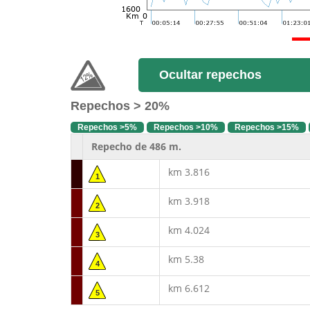
Ocultar repechos
Repechos > 20%
Repechos >5%
Repechos >10%
Repechos >15%
Repecho de 486 m.
km 3.816
1
km 3.918
2
km 4.024
3
km 5.38
4
km 6.612
5