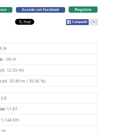
Registro
eso
Accede con Facebook
5 %
a:
~30 m
ad. 12.55 m)
cad. 35.89 m / 35.06 %)
13.8
 Km:
11.87
:
1.144 Km
2 m