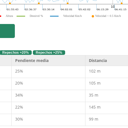
Altura
Desnivel %
Velocidad Km/h
Velocidad < 0.5 Km/h
Repechos >20%
Repechos >25%
Pendiente media
Distancia
25%
102 m
20%
105 m
34%
35 m
22%
145 m
30%
99 m