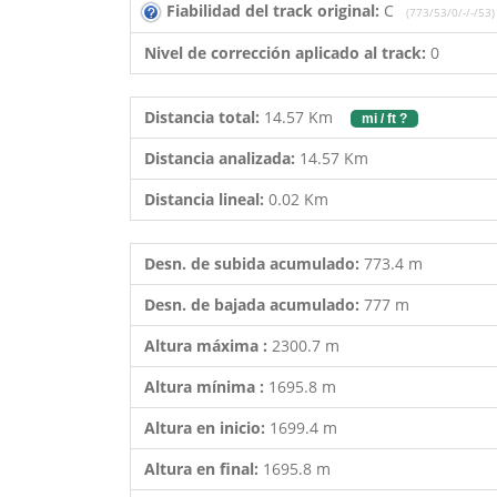
Fiabilidad del track original:
C
(773/53/0/-/-/53)
Nivel de corrección aplicado al track:
0
Distancia total:
14.57 Km
mi / ft ?
Distancia analizada:
14.57 Km
Distancia lineal:
0.02 Km
Desn. de subida acumulado:
773.4 m
Desn. de bajada acumulado:
777 m
Altura máxima :
2300.7 m
Altura mínima :
1695.8 m
Altura en inicio:
1699.4 m
Altura en final:
1695.8 m