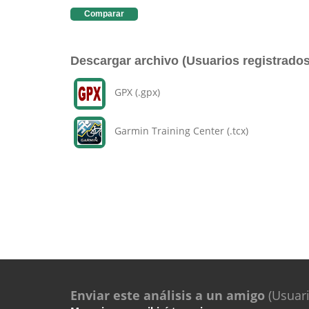
Comparar
Descargar archivo (Usuarios registrados
GPX (.gpx)
Garmin Training Center (.tcx)
Enviar este análisis a un amigo
(Usuari