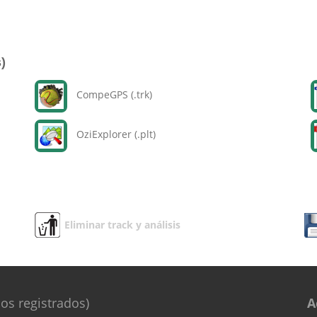
)
CompeGPS (.trk)
OziExplorer (.plt)
Eliminar track y análisis
os registrados)
A