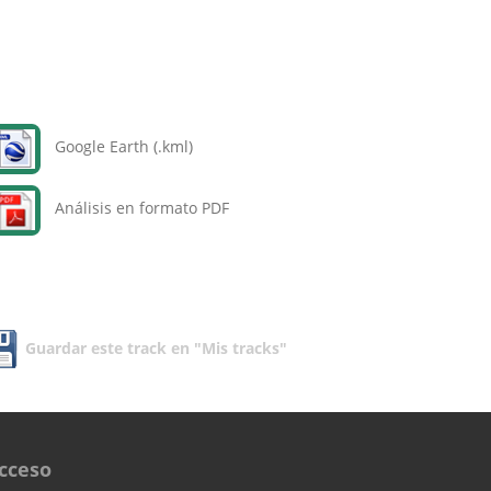
Google Earth (.kml)
Análisis en formato PDF
Guardar este track en "Mis tracks"
cceso