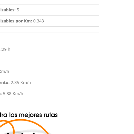
izables:
5
izables por Km:
0.343
2:29 h
 Km/h
ento:
2.35 Km/h
a:
5.38 Km/h