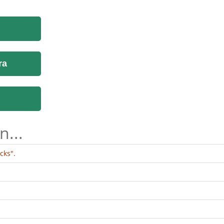
ra
n...
cks".