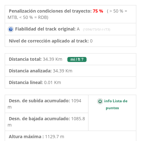
Penalización condiciones del trayecto:
75 %
( > 50 % =
MTB, < 50 % = RDB)
Fiabilidad del track original:
A
(1094/73/0/-/-/73)
Nivel de corrección aplicado al track:
0
Distancia total:
34.39 Km
mi / ft ?
Distancia analizada:
34.39 Km
Distancia lineal:
0.01 Km
Desn. de subida acumulado:
1094
info Lista de
m
puntos
Desn. de bajada acumulado:
1085.8
m
Altura máxima :
1129.7 m