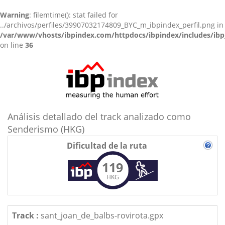
Warning
: filemtime(): stat failed for
../archivos/perfiles/39907032174809_BYC_m_ibpindex_perfil.png in
/var/www/vhosts/ibpindex.com/httpdocs/ibpindex/includes/ibp
on line
36
Análisis detallado del track analizado como
Senderismo (HKG)
Dificultad de la ruta
119
HKG
Track :
sant_joan_de_balbs-rovirota.gpx