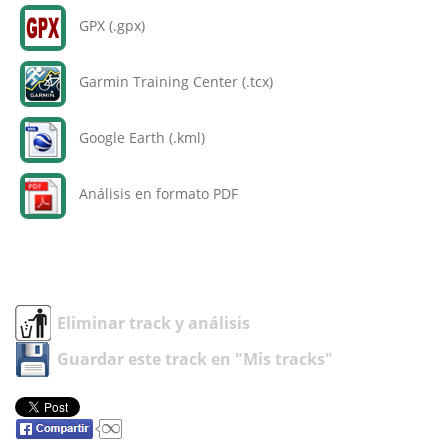
GPX (.gpx)
Garmin Training Center (.tcx)
Google Earth (.kml)
Análisis en formato PDF
Eliminar track y análisis
Guardar este track en "Mis tracks"