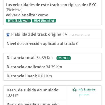
Las velocidades de este track son típicas de : BYC
(Bicicleta)
Volver a analizar como
BYC (Bicicleta)
RNG (Running)
Fiabilidad del track original:
A
(1094/73/0/-/-/73)
Nivel de corrección aplicado al track:
0
Distancia total:
34.39 Km
mi / ft ?
Distancia analizada:
34.39 Km
Distancia lineal:
0.01 Km
Desn. de subida acumulado:
info Lista de
puntos
1094 m
Desn. de bajada acumulado: