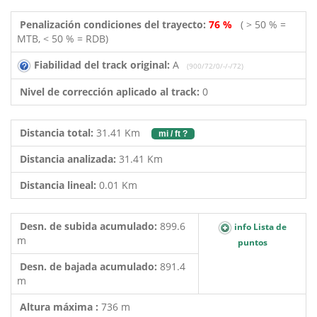
Penalización condiciones del trayecto:
76 %
( > 50 % =
MTB, < 50 % = RDB)
Fiabilidad del track original:
A
(900/72/0/-/-/72)
Nivel de corrección aplicado al track:
0
Distancia total:
31.41 Km
mi / ft ?
Distancia analizada:
31.41 Km
Distancia lineal:
0.01 Km
Desn. de subida acumulado:
899.6
info Lista de
m
puntos
Desn. de bajada acumulado:
891.4
m
Altura máxima :
736 m