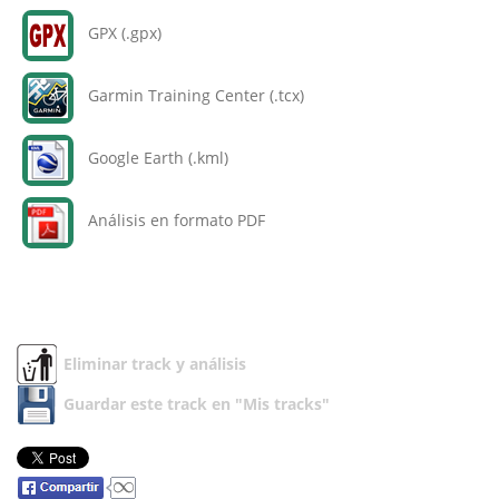
GPX (.gpx)
Garmin Training Center (.tcx)
Google Earth (.kml)
Análisis en formato PDF
Eliminar track y análisis
Guardar este track en "Mis tracks"