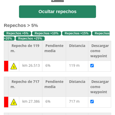
Ocultar repechos
Repechos > 5%
Repechos >5%
Repechos >10%
Repechos >15%
Repechos
>20%
Repechos >25%
Repecho de 119
Pendiente
Distancia
Descargar
m.
media
como
waypoint
km 26.513
6%
119 m
1
Repecho de 717
Pendiente
Distancia
Descargar
m.
media
como
waypoint
km 27.386
6%
717 m
2