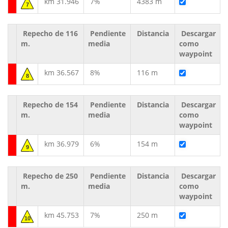
km 31.946
7%
4383 m
7
Repecho de 116
Pendiente
Distancia
Descargar
m.
media
como
waypoint
km 36.567
8%
116 m
8
Repecho de 154
Pendiente
Distancia
Descargar
m.
media
como
waypoint
km 36.979
6%
154 m
9
Repecho de 250
Pendiente
Distancia
Descargar
m.
media
como
waypoint
km 45.753
7%
250 m
10