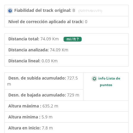
Fiabilidad del track original:
B
(727/71/0/-/-/71)
Nivel de corrección aplicado al track:
0
Distancia total:
74.09 Km
mi / ft ?
Distancia analizada:
74.09 Km
Distancia lineal:
0.03 Km
Desn. de subida acumulado:
727.5
info Lista de
m
puntos
Desn. de bajada acumulado:
729 m
Altura máxima :
635.2 m
Altura mínima :
5.9 m
Altura en inicio:
7.8 m