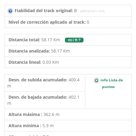
Fiabilidad del track original:
B
(400/63/0/-/-/63)
Nivel de corrección aplicado al track:
0
Distancia total:
58.17 Km
mi / ft ?
Distancia analizada:
58.17 Km
Distancia lineal:
0.03 Km
Desn. de subida acumulado:
400.4
info Lista de
m
puntos
Desn. de bajada acumulado:
402.1
m
Altura máxima :
362.6 m
Altura mínima :
5.9 m