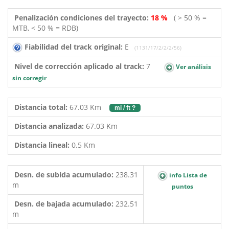
Penalización condiciones del trayecto:
18 %
( > 50 % =
MTB, < 50 % = RDB)
Fiabilidad del track original:
E
(1131/17/2/2/2/56)
Nivel de corrección aplicado al track:
7
Ver análisis
sin corregir
Distancia total:
67.03 Km
mi / ft ?
Distancia analizada:
67.03 Km
Distancia lineal:
0.5 Km
Desn. de subida acumulado:
238.31
info Lista de
m
puntos
Desn. de bajada acumulado:
232.51
m