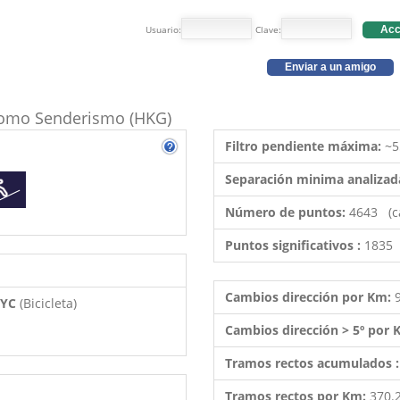
Usuario:
Clave:
Acc
Enviar a un amigo
o como Senderismo (HKG)
Filtro pendiente máxima:
~5
Separación minima analizad
Número de puntos:
4643 (c
Puntos significativos :
1835 
Cambios dirección por Km:
 BYC
(Bicicleta)
Cambios dirección > 5º por
Tramos rectos acumulados 
Tramos rectos por Km:
370.