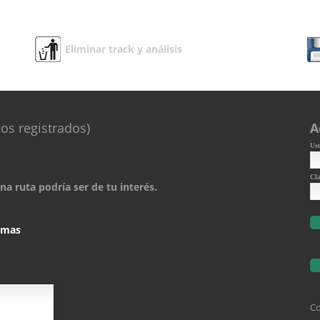
Eliminar track y análisis
os registrados)
A
Us
Cl
a ruta podría ser de tu interés.
comas
Co