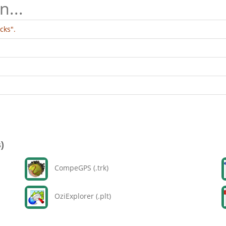
n...
cks".
)
CompeGPS (.trk)
OziExplorer (.plt)