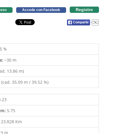
Registro
eso
Accede con Facebook
5 %
a:
~30 m
ad. 13.86 m)
(cad. 35.09 m / 39.52 %)
9.23
 Km:
5.75
:
23.828 Km
23 m