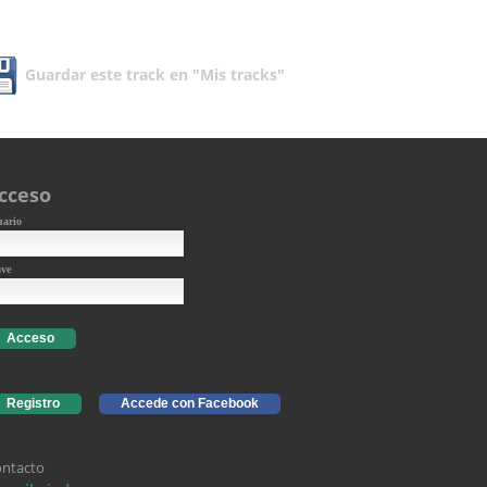
Guardar este track en "Mis tracks"
cceso
uario
ave
Acceso
Registro
Accede con Facebook
ntacto