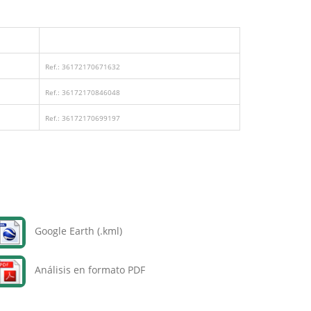
Ref.: 36172170671632
Ref.: 36172170846048
Ref.: 36172170699197
Google Earth (.kml)
Análisis en formato PDF