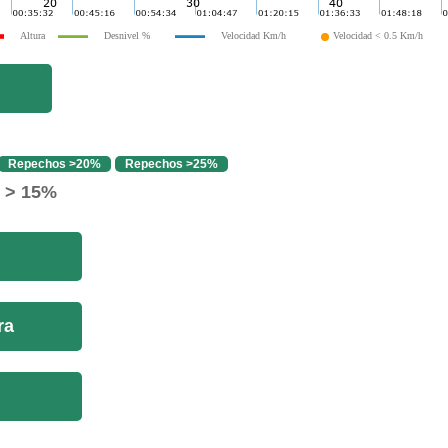
Altura
Desnivel %
Velocidad Km/h
Velocidad < 0.5 Km/h
Repechos >20%
Repechos >25%
o > 15%
ra