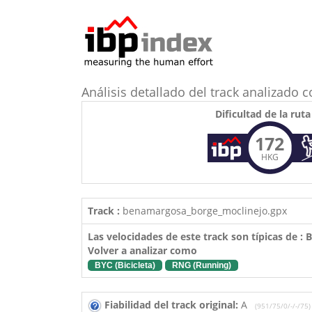
Análisis detallado del track analizad
Dificultad de la ruta
172
HKG
Track :
benamargosa_borge_moclinejo.gpx
Las velocidades de este track son típicas de :
Volver a analizar como
BYC (Bicicleta)
RNG (Running)
Fiabilidad del track original:
A
(951/75/0/-/-/75)