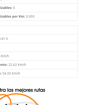
izables:
6
izables por Km:
0.093
0:41 h
5 Km/h
ento:
22.62 Km/h
a:
54.33 Km/h