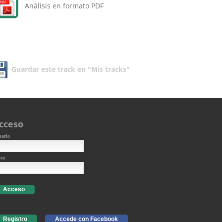
Análisis en formato PDF
Guardar este track en "Mis tracks"
cceso
uario
ave
Acceso
Registro
Accede con Facebook