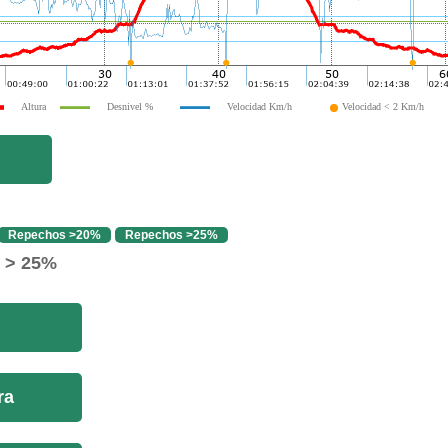
Altura
Desnivel %
Velocidad Km/h
Velocidad < 2 Km/h
Repechos >20%
Repechos >25%
o > 25%
ra