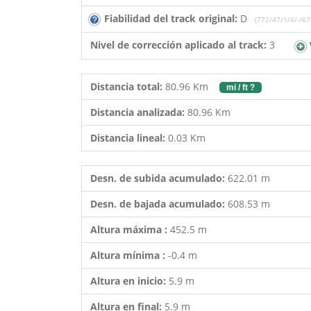
Fiabilidad del track original:
D
(772/47/1/4/-/67
Nivel de corrección aplicado al track:
3
Distancia total:
80.96 Km
mi / ft ?
Distancia analizada:
80.96 Km
Distancia lineal:
0.03 Km
Desn. de subida acumulado:
622.01 m
Desn. de bajada acumulado:
608.53 m
Altura máxima :
452.5 m
Altura mínima :
-0.4 m
Altura en inicio:
5.9 m
Altura en final:
5.9 m