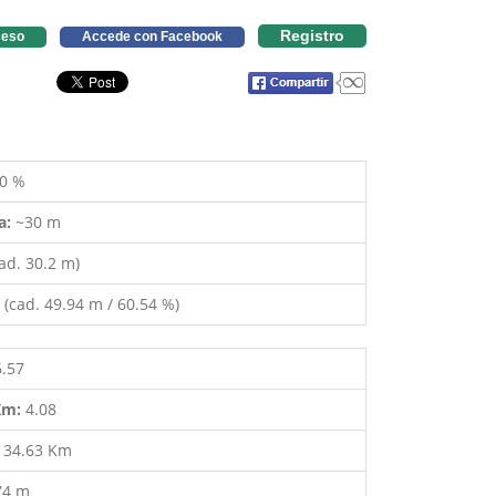
Registro
eso
Accede con Facebook
0 %
a:
~30 m
ad. 30.2 m)
(cad. 49.94 m / 60.54 %)
6.57
 Km:
4.08
:
34.63 Km
74 m