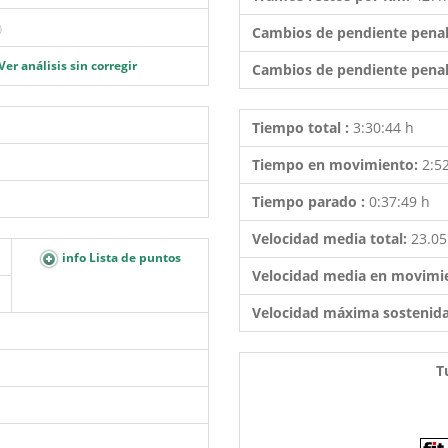
)
Cambios de pendiente penal
Ver análisis sin corregir
Cambios de pendiente penal
Tiempo total :
3:30:44 h
Tiempo en movimiento:
2:5
Tiempo parado :
0:37:49 h
Velocidad media total:
23.0
info Lista de puntos
Velocidad media en movimi
Velocidad máxima sostenid
T