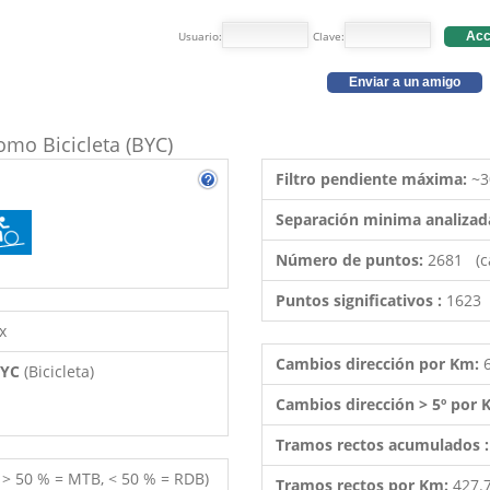
Usuario:
Clave:
Acc
Enviar a un amigo
como Bicicleta (BYC)
Filtro pendiente máxima:
~3
Separación minima analizad
Número de puntos:
2681 (c
Puntos significativos :
1623 
x
Cambios dirección por Km:
 BYC
(Bicicleta)
Cambios dirección > 5º por
Tramos rectos acumulados 
( > 50 % = MTB, < 50 % = RDB)
Tramos rectos por Km:
427.