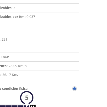
izables:
3
izables por Km:
0.037
2:55 h
5 Km/h
ento:
28.09 Km/h
a:
56.17 Km/h
u condición física
5