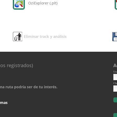
OziExplorer (.plt)
Eliminar track y análisis
os registrados)
A
Us
Cl
a ruta podría ser de tu interés.
comas