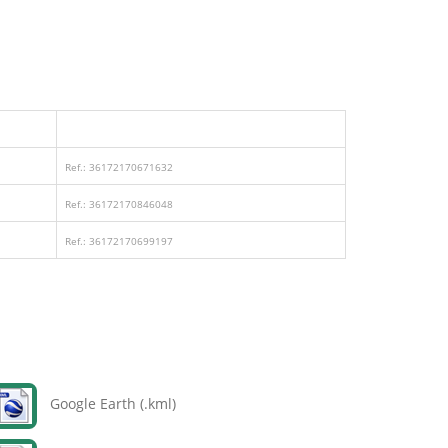
Ref.: 36172170671632
Ref.: 36172170846048
Ref.: 36172170699197
Google Earth (.kml)