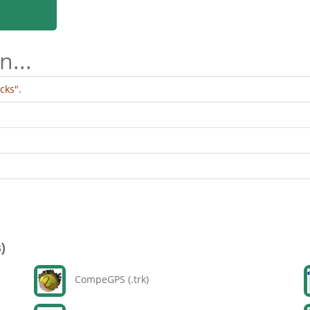
n...
cks".
)
CompeGPS (.trk)