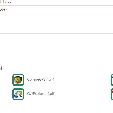
cks".
)
CompeGPS (.trk)
OziExplorer (.plt)