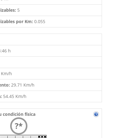
izables:
5
izables por Km:
0.055
3:46 h
9 Km/h
ento:
29.71 Km/h
a:
54.45 Km/h
u condición física
?*