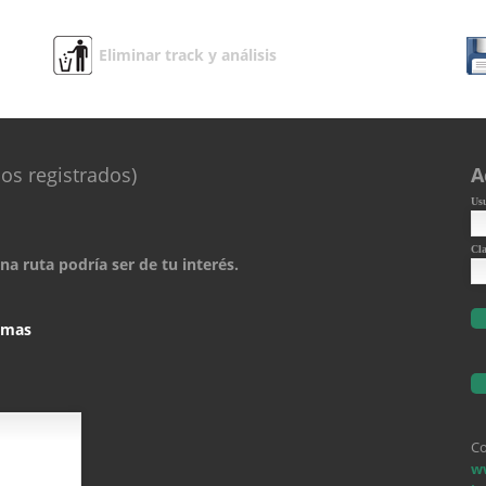
Eliminar track y análisis
os registrados)
A
Us
Cl
a ruta podría ser de tu interés.
comas
Co
w