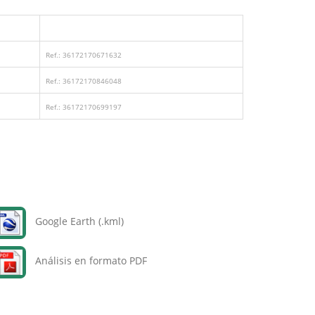
Ref.: 36172170671632
Ref.: 36172170846048
Ref.: 36172170699197
Google Earth (.kml)
Análisis en formato PDF