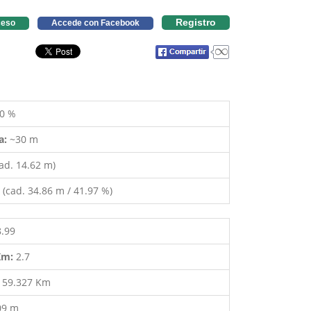
Registro
eso
Accede con Facebook
0 %
a:
~30 m
ad. 14.62 m)
(cad. 34.86 m / 41.97 %)
8.99
 Km:
2.7
:
59.327 Km
09 m