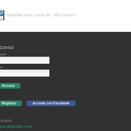
Guardar este track en "Mis tracks"
cceso
uario
ave
Acceso
Registro
Accede con Facebook
ntacto
ww.ibpindex.com