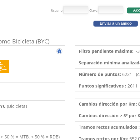
Usuario:
Clave:
Acc
Enviar a un amigo
como Bicicleta (BYC)
Filtro pendiente máxima:
~3
Separación minima analizad
Número de puntos:
6221 (c
Puntos significativos :
2611 
Cambios dirección por Km:
 BYC
(Bicicleta)
Cambios dirección > 5º por
Tramos rectos acumulados 
( > 50 % = MTB, < 50 % = RDB)
Tramos rectos por Km:
652.