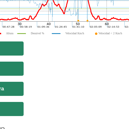
Altura
Desnivel %
Velocidad Km/h
Velocidad < 2 Km/h
ra
n...