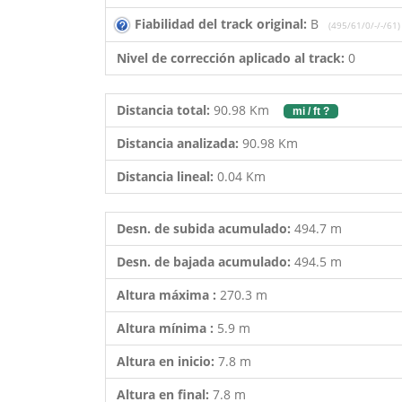
Fiabilidad del track original:
B
(495/61/0/-/-/61)
Nivel de corrección aplicado al track:
0
Distancia total:
90.98 Km
mi / ft ?
Distancia analizada:
90.98 Km
Distancia lineal:
0.04 Km
Desn. de subida acumulado:
494.7 m
Desn. de bajada acumulado:
494.5 m
Altura máxima :
270.3 m
Altura mínima :
5.9 m
Altura en inicio:
7.8 m
Altura en final:
7.8 m