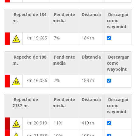
Repecho de 184
Pendiente
Distancia
Descargar
m.
media
como
waypoint
km 15.665
7%
184 m
11
Repecho de 188
Pendiente
Distancia
Descargar
m.
media
como
waypoint
km 16.036
7%
188 m
12
Repecho de
Pendiente
Distancia
Descargar
2137 m.
media
como
waypoint
km 20.919
11%
419 m
13
km 21.338
10%
108 m