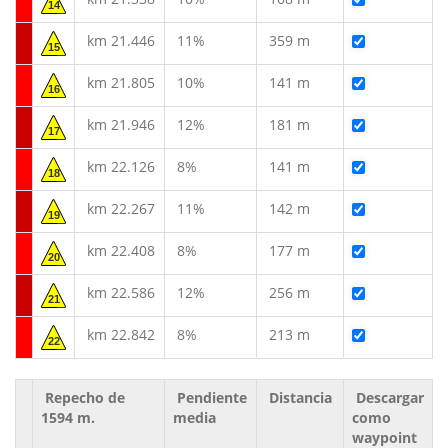
14
km 21.446
11%
359 m
15
km 21.805
10%
141 m
16
km 21.946
12%
181 m
17
km 22.126
8%
141 m
18
km 22.267
11%
142 m
19
km 22.408
8%
177 m
20
km 22.586
12%
256 m
21
km 22.842
8%
213 m
22
Repecho de
Pendiente
Distancia
Descargar
1594 m.
media
como
waypoint