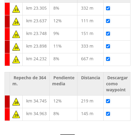
km 23.305
8%
332 m
23
km 23.637
12%
111 m
24
km 23.748
9%
151 m
25
km 23.898
11%
333 m
26
km 24.232
8%
667 m
27
Repecho de 364
Pendiente
Distancia
Descargar
m.
media
como
waypoint
km 34.745
12%
219 m
28
km 34.963
8%
145 m
29