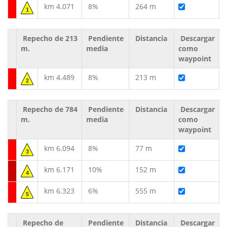
km 4.071
8%
264 m
1
Repecho de 213
Pendiente
Distancia
Descargar
m.
media
como
waypoint
km 4.489
8%
213 m
2
Repecho de 784
Pendiente
Distancia
Descargar
m.
media
como
waypoint
km 6.094
8%
77 m
3
km 6.171
10%
152 m
4
km 6.323
6%
555 m
5
Repecho de
Pendiente
Distancia
Descargar