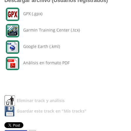
Descargar archivo (Usuarios registrados)
GPX (.gpx)
Garmin Training Center (.tcx)
Google Earth (.kml)
Análisis en formato PDF
Eliminar track y análisis
Guardar este track en "Mis tracks"