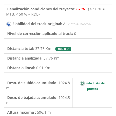
Penalización condiciones del trayecto:
67 %
( > 50 % =
MTB, < 50 % = RDB)
Fiabilidad del track original:
A
(1025/84/0/-/-/84)
Nivel de corrección aplicado al track:
0
Distancia total:
37.76 Km
mi / ft ?
Distancia analizada:
37.76 Km
Distancia lineal:
0.01 Km
Desn. de subida acumulado:
1024.8
info Lista de
m
puntos
Desn. de bajada acumulado:
1024.5
m
Altura máxima :
596.1 m