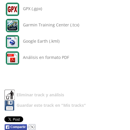
GPX (.gpx)
Garmin Training Center (.tcx)
Google Earth (.kml)
Análisis en formato PDF
Eliminar track y análisis
Guardar este track en "Mis tracks"