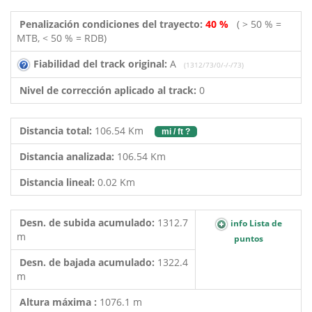
Penalización condiciones del trayecto:
40 %
( > 50 % =
MTB, < 50 % = RDB)
Fiabilidad del track original:
A
(1312/73/0/-/-/73)
Nivel de corrección aplicado al track:
0
Distancia total:
106.54 Km
mi / ft ?
Distancia analizada:
106.54 Km
Distancia lineal:
0.02 Km
Desn. de subida acumulado:
1312.7
info Lista de
m
puntos
Desn. de bajada acumulado:
1322.4
m
Altura máxima :
1076.1 m