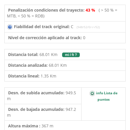
Penalización condiciones del trayecto:
43 %
( > 50 % =
MTB, < 50 % = RDB)
Fiabilidad del track original:
C
(948/52/0/-/-/52)
Nivel de corrección aplicado al track:
0
Distancia total:
68.01 Km
mi / ft ?
Distancia analizada:
68.01 Km
Distancia lineal:
1.35 Km
Desn. de subida acumulado:
949.5
info Lista de
m
puntos
Desn. de bajada acumulado:
947.2
m
Altura máxima :
367 m