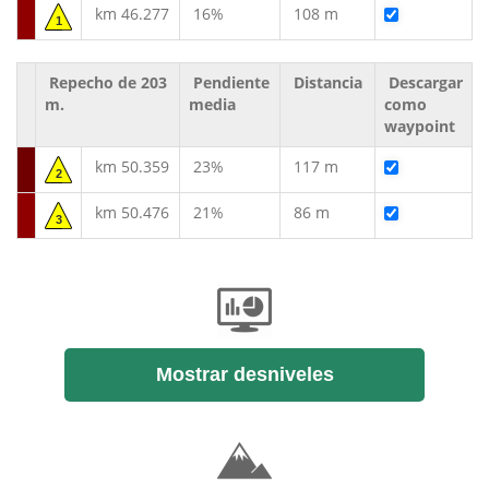
km 46.277
16%
108 m
1
Repecho de 203
Pendiente
Distancia
Descargar
m.
media
como
waypoint
km 50.359
23%
117 m
2
km 50.476
21%
86 m
3
Mostrar desniveles