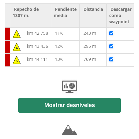
Repecho de
Pendiente
Distancia
Descargar
1307 m.
media
como
waypoint
km 42.758
11%
243 m
3
km 43.436
12%
295 m
4
km 44.111
13%
769 m
5
Mostrar desniveles