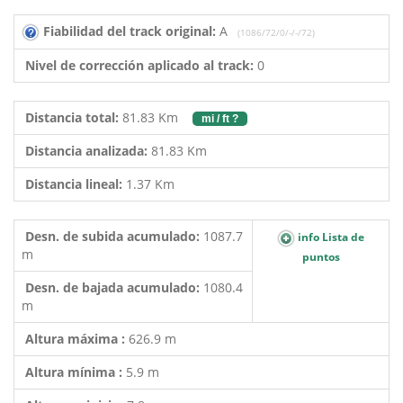
Fiabilidad del track original:
A
(1086/72/0/-/-/72)
Nivel de corrección aplicado al track:
0
Distancia total:
81.83 Km
mi / ft ?
Distancia analizada:
81.83 Km
Distancia lineal:
1.37 Km
Desn. de subida acumulado:
1087.7
info Lista de
m
puntos
Desn. de bajada acumulado:
1080.4
m
Altura máxima :
626.9 m
Altura mínima :
5.9 m