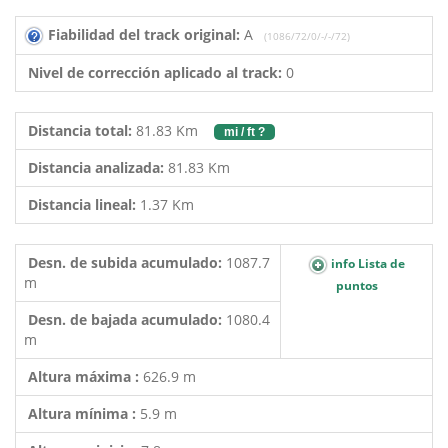
Fiabilidad del track original:
A
(1086/72/0/-/-/72)
Nivel de corrección aplicado al track:
0
Distancia total:
81.83 Km
mi / ft ?
Distancia analizada:
81.83 Km
Distancia lineal:
1.37 Km
Desn. de subida acumulado:
1087.7
info Lista de
m
puntos
Desn. de bajada acumulado:
1080.4
m
Altura máxima :
626.9 m
Altura mínima :
5.9 m