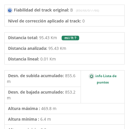
Fiabilidad del track original:
B
(856/66/0/-/-/66)
Nivel de corrección aplicado al track:
0
Distancia total:
95.43 Km
mi / ft ?
Distancia analizada:
95.43 Km
Distancia lineal:
0.01 Km
Desn. de subida acumulado:
855.6
info Lista de
m
puntos
Desn. de bajada acumulado:
853.2
m
Altura máxima :
469.8 m
Altura mínima :
6.4 m