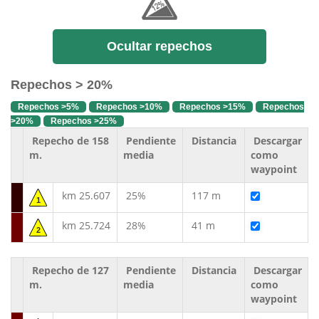
Ocultar repechos
Repechos > 20%
Repechos >5%
Repechos >10%
Repechos >15%
Repechos
>20%
Repechos >25%
Repecho de 158
Pendiente
Distancia
Descargar
m.
media
como
waypoint
km 25.607
25%
117 m
1
km 25.724
28%
41 m
2
Repecho de 127
Pendiente
Distancia
Descargar
m.
media
como
waypoint