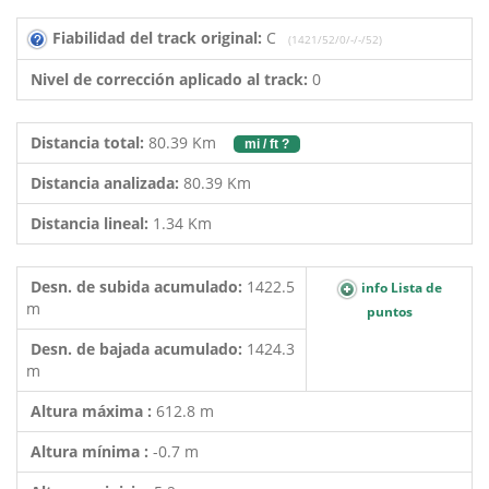
Fiabilidad del track original:
C
(1421/52/0/-/-/52)
Nivel de corrección aplicado al track:
0
Distancia total:
80.39 Km
mi / ft ?
Distancia analizada:
80.39 Km
Distancia lineal:
1.34 Km
Desn. de subida acumulado:
1422.5
info Lista de
m
puntos
Desn. de bajada acumulado:
1424.3
m
Altura máxima :
612.8 m
Altura mínima :
-0.7 m