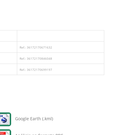
Ref.: 36172170671632
Ref.: 36172170846048
Ref.: 36172170699197
Google Earth (.kml)