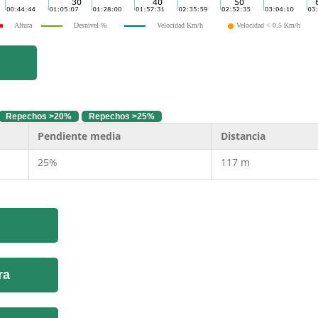
Altura
Desnivel %
Velocidad Km/h
Velocidad < 0.5 Km/h
Repechos >20%
Repechos >25%
Pendiente media
Distancia
25%
117 m
ra