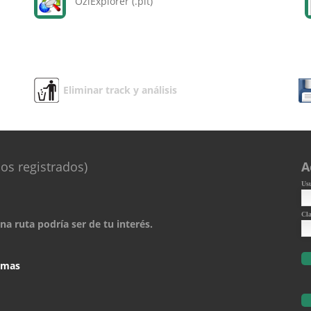
OziExplorer (.plt)
Eliminar track y análisis
os registrados)
A
Us
Cl
a ruta podría ser de tu interés.
comas