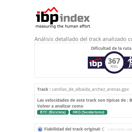
Análisis detallado del track analizado
Dificultad de la ruta
367
RNG
Track :
canillas_de_albaida_archez_arenas.gpx
Las velocidades de este track son típicas de :
Volver a analizar como
BYC (Bicicleta)
HKG (Senderismo)
Fiabilidad del track original:
C
(1421/52/0/-/-/52