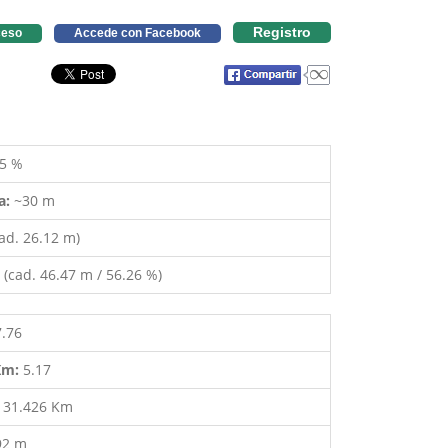
Registro
eso
Accede con Facebook
5 %
a:
~30 m
ad. 26.12 m)
(cad. 46.47 m / 56.26 %)
7.76
 Km:
5.17
:
31.426 Km
92 m