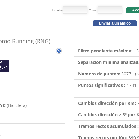
Usuario:
Clave:
Acc
Enviar a un amigo
 como Running (RNG)
Filtro pendiente máxima:
~5
Separación minima analizad
Número de puntos:
3077 (c
Puntos significativos :
1731 
Cambios dirección por Km:
 BYC
(Bicicleta)
Cambios dirección > 5º por
Tramos rectos acumulados 
)
Tramos rectos por Km:
390.