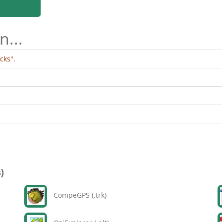
n...
cks".
)
CompeGPS (.trk)