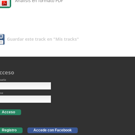
Análisis en formato PDF
Guardar este track en "Mis tracks"
cceso
uario
ave
Acceso
Registro
Accede con Facebook