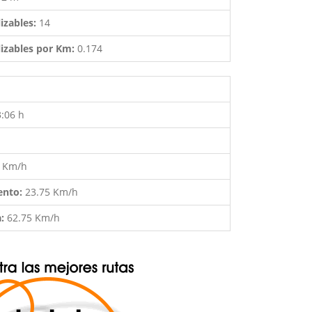
izables:
14
izables por Km:
0.174
3:06 h
4 Km/h
ento:
23.75 Km/h
a:
62.75 Km/h