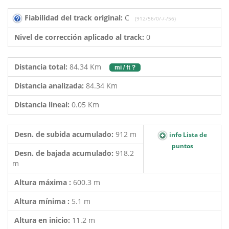
Fiabilidad del track original:
C
(912/56/0/-/-/56)
Nivel de corrección aplicado al track:
0
Distancia total:
84.34 Km
mi / ft ?
Distancia analizada:
84.34 Km
Distancia lineal:
0.05 Km
Desn. de subida acumulado:
912 m
info Lista de
puntos
Desn. de bajada acumulado:
918.2
m
Altura máxima :
600.3 m
Altura mínima :
5.1 m
Altura en inicio:
11.2 m