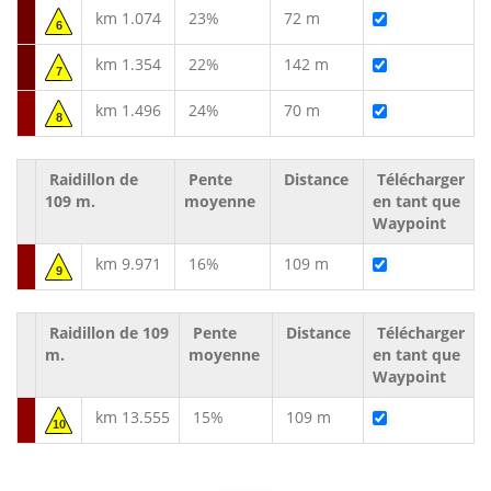
km 1.074
23%
72 m
6
km 1.354
22%
142 m
7
km 1.496
24%
70 m
8
Raidillon de
Pente
Distance
Télécharger
109 m.
moyenne
en tant que
Waypoint
km 9.971
16%
109 m
9
Raidillon de 109
Pente
Distance
Télécharger
m.
moyenne
en tant que
Waypoint
km 13.555
15%
109 m
10