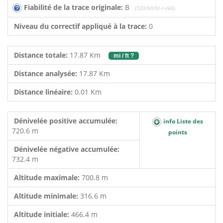
Fiabilité de la trace originale:
B
(720/60/0/-/-/60)
Niveau du correctif appliqué à la trace:
0
Distance totale:
17.87 Km
mi / ft ?
Distance analysée:
17.87 Km
Distance linéaire:
0.01 Km
Dénivelée positive accumulée:
info Liste des
720.6 m
points
Dénivelée négative accumulée:
732.4 m
Altitude maximale:
700.8 m
Altitude minimale:
316.6 m
Altitude initiale:
466.4 m