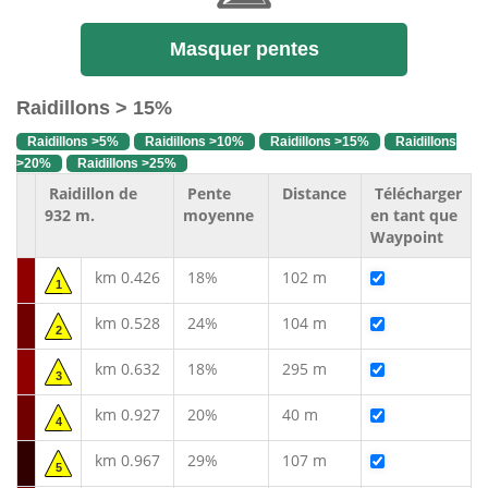
Masquer pentes
Raidillons > 15%
Raidillons >5%
Raidillons >10%
Raidillons >15%
Raidillons
>20%
Raidillons >25%
Raidillon de
Pente
Distance
Télécharger
932 m.
moyenne
en tant que
Waypoint
km 0.426
18%
102 m
1
km 0.528
24%
104 m
2
km 0.632
18%
295 m
3
km 0.927
20%
40 m
4
km 0.967
29%
107 m
5