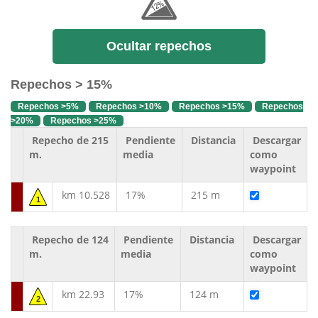
Ocultar repechos
Repechos > 15%
Repechos >5%
Repechos >10%
Repechos >15%
Repechos
>20%
Repechos >25%
Repecho de 215
Pendiente
Distancia
Descargar
m.
media
como
waypoint
km 10.528
17%
215 m
1
Repecho de 124
Pendiente
Distancia
Descargar
m.
media
como
waypoint
km 22.93
17%
124 m
2