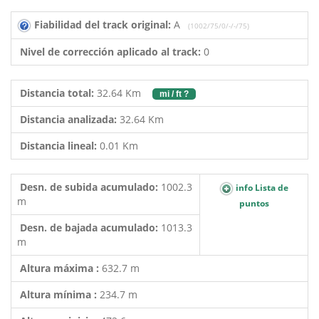
Fiabilidad del track original:
A
(1002/75/0/-/-/75)
Nivel de corrección aplicado al track:
0
Distancia total:
32.64 Km
mi / ft ?
Distancia analizada:
32.64 Km
Distancia lineal:
0.01 Km
Desn. de subida acumulado:
1002.3
info Lista de
m
puntos
Desn. de bajada acumulado:
1013.3
m
Altura máxima :
632.7 m
Altura mínima :
234.7 m