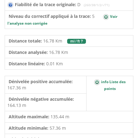
Fiabilité de la trace originale:
D
(260/38/1/2/-/71)
Niveau du correctif appliqué à la trace:
5
Voir
l'analyse non corrigée
Distance totale:
16.78 Km
mi / ft ?
Distance analysée:
16.78 Km
Distance linéaire:
0.01 Km
Dénivelée positive accumulée:
info Liste des
167.36 m
points
Dénivelée négative accumulée:
164.13 m
Altitude maximale:
135.44 m
Altitude minimale:
57.36 m