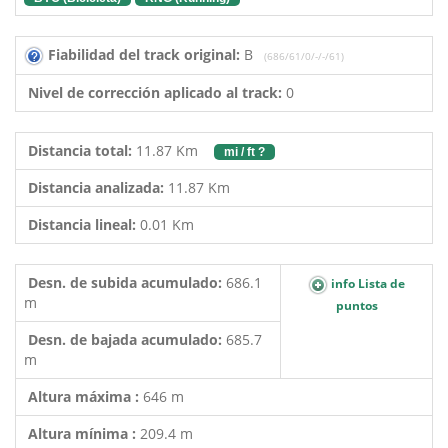
Fiabilidad del track original:
B
(686/61/0/-/-/61)
Nivel de corrección aplicado al track:
0
Distancia total:
11.87 Km
mi / ft ?
Distancia analizada:
11.87 Km
Distancia lineal:
0.01 Km
Desn. de subida acumulado:
686.1
info Lista de
m
puntos
Desn. de bajada acumulado:
685.7
m
Altura máxima :
646 m
Altura mínima :
209.4 m