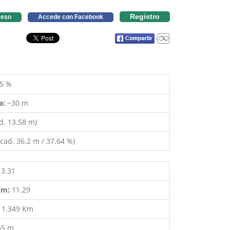
Registro
eso
Accede con Facebook
5 %
a:
~30 m
d. 13.58 m)
cad. 36.2 m / 37.64 %)
13.31
 Km:
11.29
:
1.349 Km
65 m