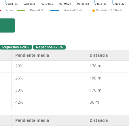
Altura
Desnivel %
Velocidad Km/h
Velocidad < 0.5 Km/h
Repechos >20%
Repechos >25%
Pendiente media
Distancia
29%
178 m
25%
188 m
30%
176 m
42%
36 m
Pendiente media
Distancia