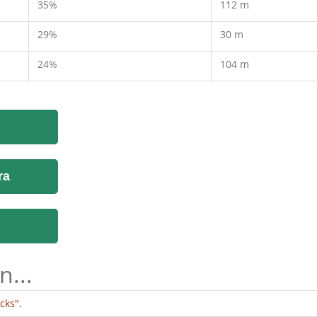
35%
112 m
29%
30 m
24%
104 m
ra
n...
cks".