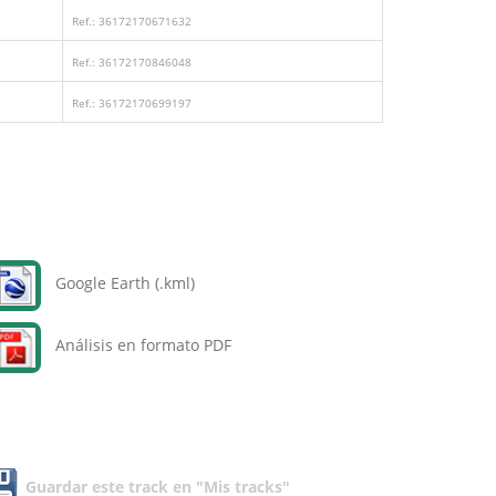
Ref.: 36172170671632
Ref.: 36172170846048
Ref.: 36172170699197
Google Earth (.kml)
Análisis en formato PDF
Guardar este track en "Mis tracks"