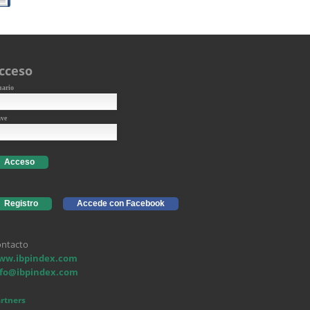
cceso
uario
ave
Acceso
Registro
Accede con Facebook
ntacto
ww.ibpindex.com
nfo@ibpindex.com
rtners