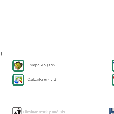
)
CompeGPS (.trk)
OziExplorer (.plt)
Eliminar track y análisis