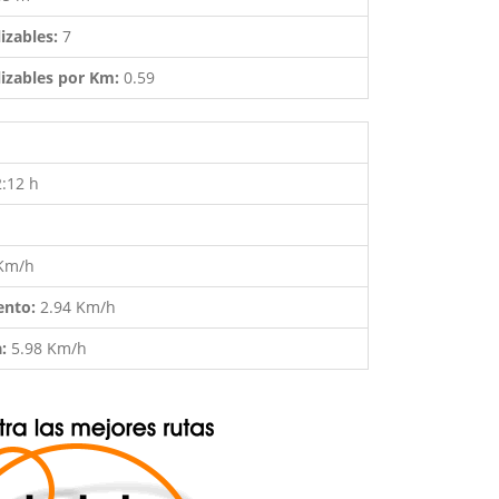
izables:
7
izables por Km:
0.59
2:12 h
 Km/h
ento:
2.94 Km/h
a:
5.98 Km/h