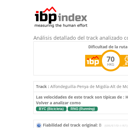
Análisis detallado del track analizad
Dificultad de la ruta
70
HKG
Track :
Alfondeguilla-Penya de Migdía-Alt de M
Las velocidades de este track son típicas de :
Volver a analizar como
BYC (Bicicleta)
RNG (Running)
Fiabilidad del track original:
B
(686/61/0/-/-/61)