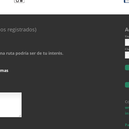
os registrados)
A
Us
Cl
a ruta podría ser de tu interés.
comas
Co
w
i
Pa