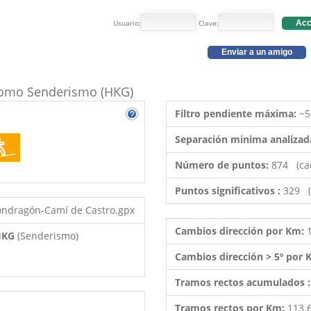
Usuario:
Clave:
Acc
Enviar a un amigo
o como Senderismo (HKG)
Filtro pendiente máxima:
~5
Separación minima analizad
Número de puntos:
874 (ca
Puntos significativos :
329 (
ondragón-Camí de Castro.gpx
Cambios dirección por Km:
 HKG
(Senderismo)
Cambios dirección > 5º por
Tramos rectos acumulados 
Tramos rectos por Km:
113.