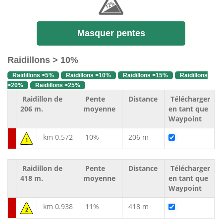
Masquer pentes
Raidillons > 10%
Raidillons >5%
Raidillons >10%
Raidillons >15%
Raidillons
>20%
Raidillons >25%
Raidillon de
Pente
Distance
Télécharger
206 m.
moyenne
en tant que
Waypoint
km 0.572
10%
206 m
1
Raidillon de
Pente
Distance
Télécharger
418 m.
moyenne
en tant que
Waypoint
km 0.938
11%
418 m
2