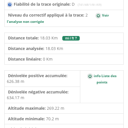
Fiabilité de la trace originale:
D
(741/48/1/8/-/69)
Niveau du correctif appliqué à la trace:
2
Voir
l'analyse non corrigée
Distance totale:
18.03 Km
mi / ft ?
Distance analysée:
18.03 Km
Distance linéaire:
0 Km
Dénivelée positive accumulée:
info Liste des
626.38 m
points
Dénivelée négative accumulée:
634.17 m
Altitude maximale:
269.22 m
Altitude minimale:
70.2 m