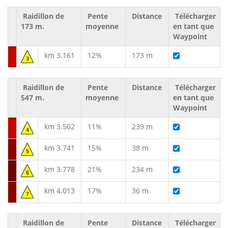
Raidillon de
Pente
Distance
Télécharger
173 m.
moyenne
en tant que
Waypoint
km 3.161
12%
173 m
3
Raidillon de
Pente
Distance
Télécharger
547 m.
moyenne
en tant que
Waypoint
km 3.502
11%
239 m
4
km 3.741
15%
38 m
5
km 3.778
21%
234 m
6
km 4.013
17%
36 m
7
Raidillon de
Pente
Distance
Télécharger