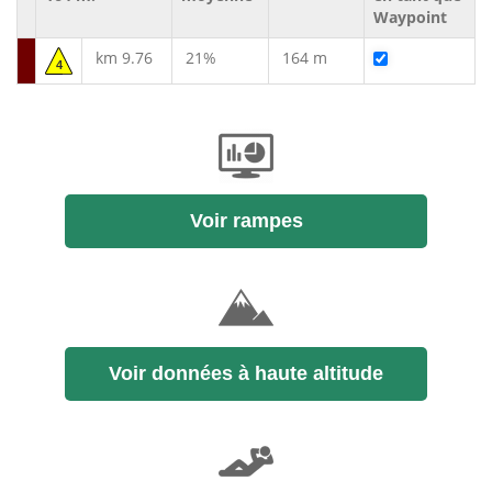
Waypoint
km 9.76
21%
164 m
4
Voir rampes
Voir données à haute altitude