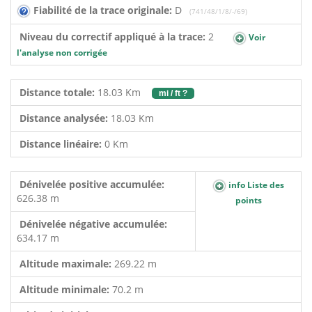
Fiabilité de la trace originale:
D
(741/48/1/8/-/69)
Niveau du correctif appliqué à la trace:
2
Voir
l'analyse non corrigée
Distance totale:
18.03 Km
mi / ft ?
Distance analysée:
18.03 Km
Distance linéaire:
0 Km
Dénivelée positive accumulée:
info Liste des
626.38 m
points
Dénivelée négative accumulée:
634.17 m
Altitude maximale:
269.22 m
Altitude minimale:
70.2 m