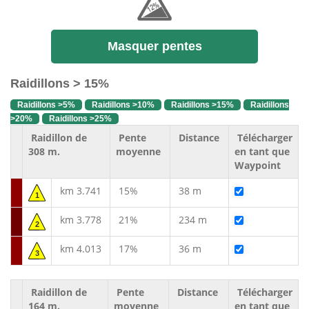
Masquer pentes
Raidillons > 15%
Raidillons >5%
Raidillons >10%
Raidillons >15%
Raidillons
>20%
Raidillons >25%
Raidillon de
Pente
Distance
Télécharger
308 m.
moyenne
en tant que
Waypoint
km 3.741
15%
38 m
1
km 3.778
21%
234 m
2
km 4.013
17%
36 m
3
Raidillon de
Pente
Distance
Télécharger
164 m.
moyenne
en tant que