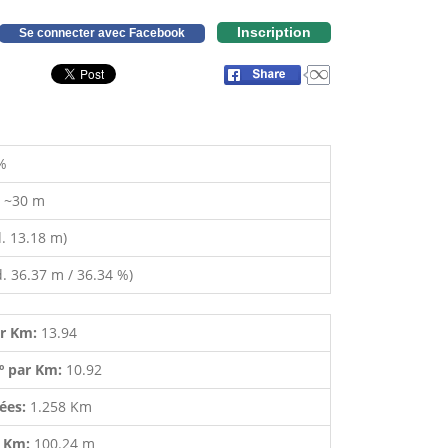
Inscription
Se connecter avec Facebook
%
:
~30 m
. 13.18 m)
. 36.37 m / 36.34 %)
ar Km:
13.94
º par Km:
10.92
lées:
1.258 Km
r Km:
100.24 m