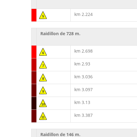
km 2.224
5
Raidillon de 728 m.
km 2.698
6
km 2.93
7
km 3.036
8
km 3.097
9
km 3.13
10
km 3.387
11
Raidillon de 146 m.