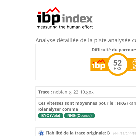
Analyse détaillée de la piste analysé
Difficulté du parcour
52
HKG
Trace :
nebian_g_22_10.gpx
Ces vitesses sont moyennes pour le : HKG
(Ra
Réanalyser comme
BYC (Vélo)
RNG (Course)
Fiabilité de la trace originale:
B
(444/59/0/-/-/5