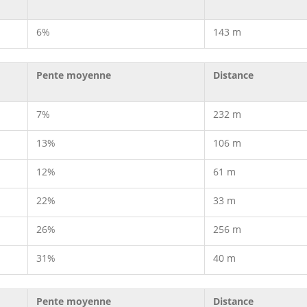
6%
143 m
Pente moyenne
Distance
7%
232 m
13%
106 m
12%
61 m
22%
33 m
26%
256 m
31%
40 m
Pente moyenne
Distance