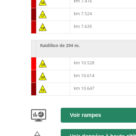
km 7.416
16
km 7.524
17
km 7.635
18
Raidillon de 294 m.
km 10.528
19
km 10.614
20
km 10.647
21
Voir rampes