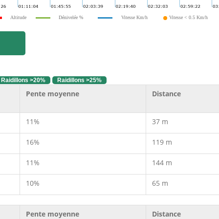
Altitude
Dénivelée %
Vitesse Km/h
Vitesse < 0.5 Km/h
Raidillons >20%
Raidillons >25%
Pente moyenne
Distance
11%
37 m
16%
119 m
11%
144 m
10%
65 m
Pente moyenne
Distance