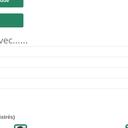
tude
c......
istrés)