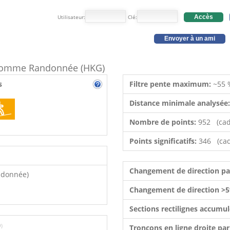
Utilisateur:
Clé:
Accès
Envoyer à un ami
e comme Randonnée (HKG)
s
Filtre pente maximum:
~55 
Distance minimale analysée
Nombre de points:
952 (cad
Points significatifs:
346 (cad
Changement de direction p
ndonnée)
Changement de direction >5
Sections rectilignes accumu
9)
Tronçons en ligne droite pa