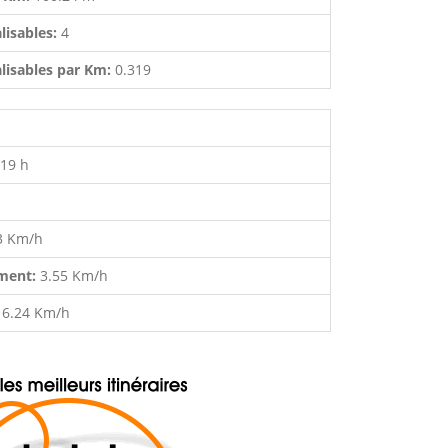
lisables:
4
lisables par Km:
0.319
:19 h
3 Km/h
ment:
3.55 Km/h
:
6.24 Km/h