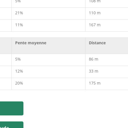
5%
108 m
21%
110 m
11%
167 m
Pente moyenne
Distance
5%
86 m
12%
33 m
20%
175 m