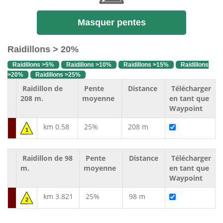
Masquer pentes
Raidillons > 20%
Raidillons >5%
Raidillons >10%
Raidillons >15%
Raidillons
>20%
Raidillons >25%
Raidillon de
Pente
Distance
Télécharger
208 m.
moyenne
en tant que
Waypoint
km 0.58
25%
208 m
1
Raidillon de 98
Pente
Distance
Télécharger
m.
moyenne
en tant que
Waypoint
km 3.821
25%
98 m
2