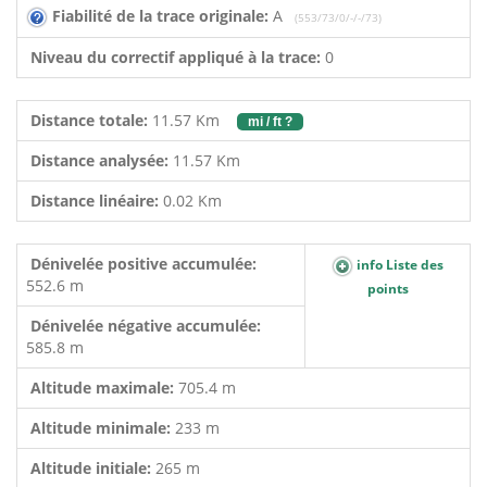
Fiabilité de la trace originale:
A
(553/73/0/-/-/73)
Niveau du correctif appliqué à la trace:
0
Distance totale:
11.57 Km
mi / ft ?
Distance analysée:
11.57 Km
Distance linéaire:
0.02 Km
Dénivelée positive accumulée:
info Liste des
552.6 m
points
Dénivelée négative accumulée:
585.8 m
Altitude maximale:
705.4 m
Altitude minimale:
233 m
Altitude initiale:
265 m