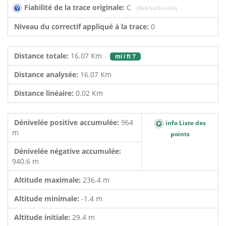
Fiabilité de la trace originale:
C
(964/54/0/-/-/54)
Niveau du correctif appliqué à la trace:
0
Distance totale:
16.07 Km
mi / ft ?
Distance analysée:
16.07 Km
Distance linéaire:
0.02 Km
Dénivelée positive accumulée:
964
info Liste des
m
points
Dénivelée négative accumulée:
940.6 m
Altitude maximale:
236.4 m
Altitude minimale:
-1.4 m
Altitude initiale:
29.4 m