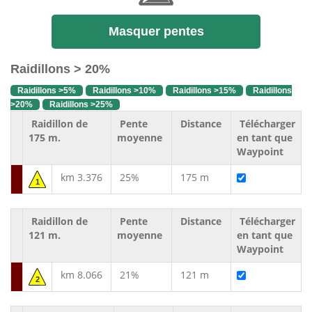
Masquer pentes
Raidillons > 20%
Raidillons >5%
Raidillons >10%
Raidillons >15%
Raidillons
>20%
Raidillons >25%
Raidillon de
Pente
Distance
Télécharger
175 m.
moyenne
en tant que
Waypoint
km 3.376
25%
175 m
1
Raidillon de
Pente
Distance
Télécharger
121 m.
moyenne
en tant que
Waypoint
km 8.066
21%
121 m
2