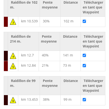
Raidillon de 102
Pente
Distance
Télécharger
m.
moyenne
en tant que
Waypoint
km 10.539
30%
102 m
3
Raidillon de
Pente
Distance
Télécharger
214 m.
moyenne
en tant que
Waypoint
km 12.7
40%
141 m
4
km 12.84
21%
73 m
5
Raidillon de 99
Pente
Distance
Télécharger
m.
moyenne
en tant que
Waypoint
km 13.453
38%
99 m
6