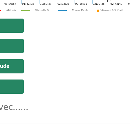
Altitude
Dénivelée %
Vitesse Km/h
Vitesse < 0.5 Km/h
tude
c......