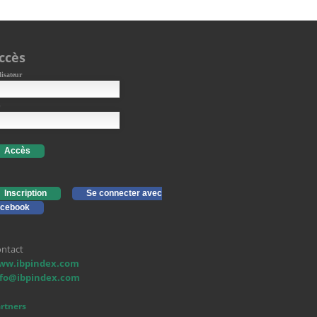
ccès
lisateur
Accès
Inscription
Se connecter avec
cebook
ntact
ww.ibpindex.com
nfo@ibpindex.com
rtners