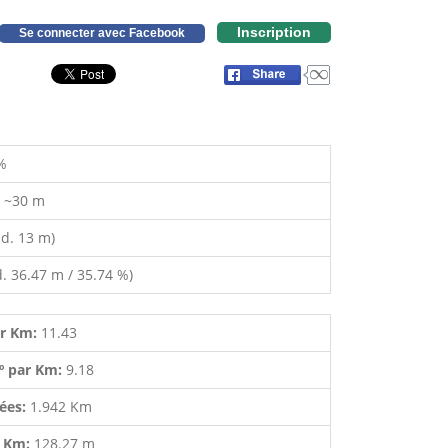
Inscription
Se connecter avec Facebook
%
:
~30 m
d. 13 m)
. 36.47 m / 35.74 %)
ar Km:
11.43
º par Km:
9.18
lées:
1.942 Km
r Km:
128.27 m