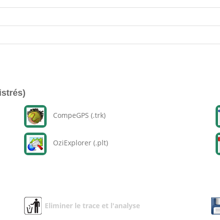
istrés)
CompeGPS (.trk)
OziExplorer (.plt)
Eliminer le trace et l'analyse