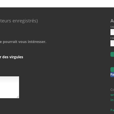
ateurs enregistrés)
A
Uti
Clé
e pourrait vous intéresser.
r des virgules
Fa
Co
w
i
Pa