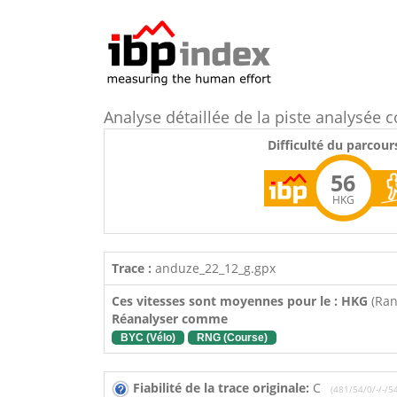
Analyse détaillée de la piste analysé
Difficulté du parcour
56
HKG
Trace :
anduze_22_12_g.gpx
Ces vitesses sont moyennes pour le : HKG
(Ra
Réanalyser comme
BYC (Vélo)
RNG (Course)
Fiabilité de la trace originale:
C
(481/54/0/-/-/5