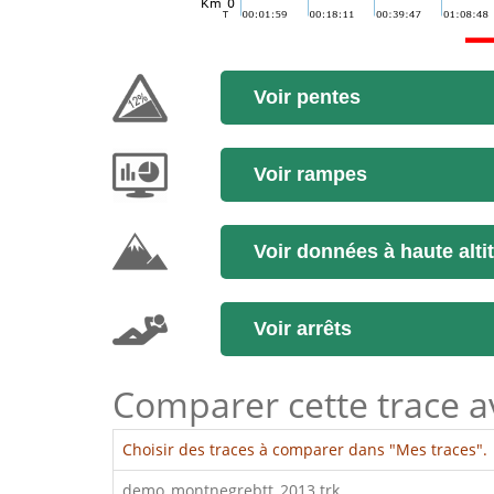
Voir pentes
Voir rampes
Voir données à haute alti
Voir arrêts
Comparer cette trace ave
Choisir des traces à comparer dans "Mes traces".
demo_montnegrebtt_2013.trk