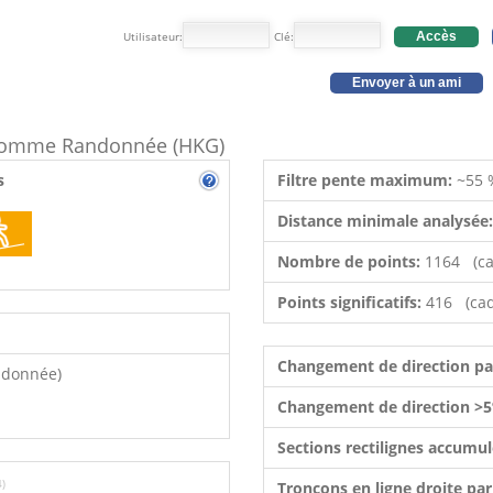
Utilisateur:
Clé:
Accès
Envoyer à un ami
e comme Randonnée (HKG)
s
Filtre pente maximum:
~55 
Distance minimale analysée
Nombre de points:
1164 (ca
Points significatifs:
416 (cad
Changement de direction p
ndonnée)
Changement de direction >5
Sections rectilignes accumu
4)
Tronçons en ligne droite pa