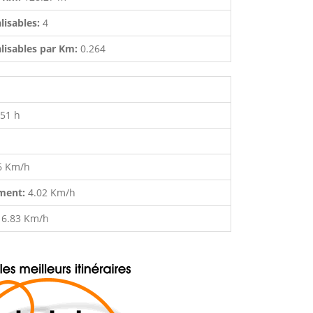
lisables:
4
lisables par Km:
0.264
:51 h
6 Km/h
ment:
4.02 Km/h
:
6.83 Km/h