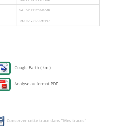
Ref.: 36172170846048
Ref.: 36172170699197
Google Earth (.kml)
Analyse au format PDF
Conserver cette trace dans "Mes traces"