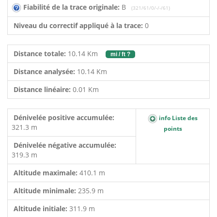
Fiabilité de la trace originale:
B
(321/61/0/-/-/61)
Niveau du correctif appliqué à la trace:
0
Distance totale:
10.14 Km
mi / ft ?
Distance analysée:
10.14 Km
Distance linéaire:
0.01 Km
Dénivelée positive accumulée:
info Liste des
321.3 m
points
Dénivelée négative accumulée:
319.3 m
Altitude maximale:
410.1 m
Altitude minimale:
235.9 m
Altitude initiale:
311.9 m