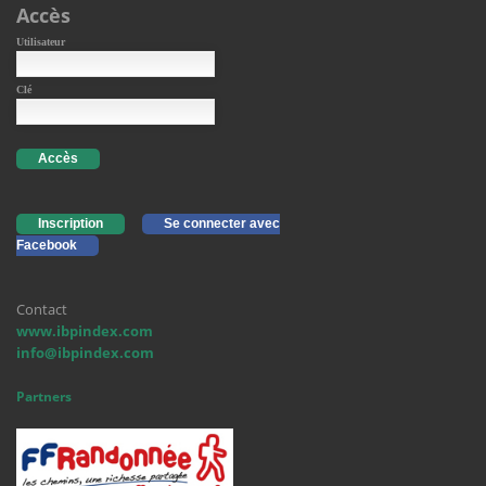
Accès
Utilisateur
Clé
Accès
Inscription
Se connecter avec
Facebook
Contact
www.ibpindex.com
info@ibpindex.com
Partners