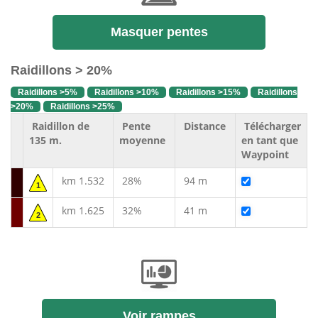
Masquer pentes
Raidillons > 20%
Raidillons >5%
Raidillons >10%
Raidillons >15%
Raidillons
>20%
Raidillons >25%
Raidillon de
Pente
Distance
Télécharger
135 m.
moyenne
en tant que
Waypoint
km 1.532
28%
94 m
1
km 1.625
32%
41 m
2
Voir rampes