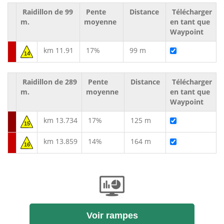
Raidillon de 99
Pente
Distance
Télécharger
m.
moyenne
en tant que
Waypoint
km 11.91
17%
99 m
14
Raidillon de 289
Pente
Distance
Télécharger
m.
moyenne
en tant que
Waypoint
km 13.734
17%
125 m
15
km 13.859
14%
164 m
16
Voir rampes