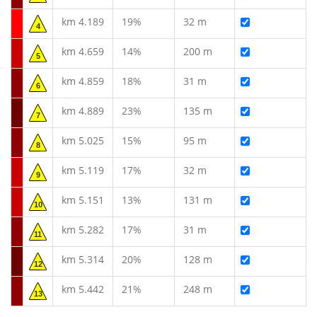
km 4.189
19%
32 m
4
km 4.659
14%
200 m
5
km 4.859
18%
31 m
6
km 4.889
23%
135 m
7
km 5.025
15%
95 m
8
km 5.119
17%
32 m
9
km 5.151
13%
131 m
10
km 5.282
17%
31 m
11
km 5.314
20%
128 m
12
km 5.442
21%
248 m
13