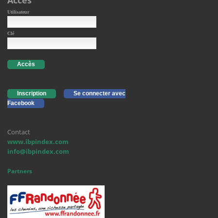
Accès
Utilisateur
Clé
Accès
Inscription
Se connecter avec
Facebook
Contact
www.ibpindex.com
info@ibpindex.com
Partners