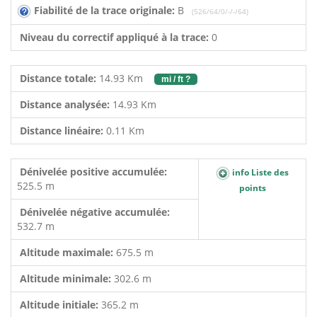
Fiabilité de la trace originale:
B
(526/64/0/-/-/64)
Niveau du correctif appliqué à la trace:
0
Distance totale:
14.93 Km
mi / ft ?
Distance analysée:
14.93 Km
Distance linéaire:
0.11 Km
Dénivelée positive accumulée:
info Liste des
525.5 m
points
Dénivelée négative accumulée:
532.7 m
Altitude maximale:
675.5 m
Altitude minimale:
302.6 m
Altitude initiale:
365.2 m