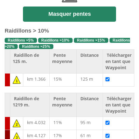
Masquer pentes
Raidillons > 10%
Raidillons >5%
Raidillons >10%
Raidillons >15%
Raidillons
>20%
Raidillons >25%
Raidillon de
Pente
Distance
Télécharger
125 m.
moyenne
en tant que
Waypoint
km 1.366
15%
125 m
1
Raidillon de
Pente
Distance
Télécharger
1219 m.
moyenne
en tant que
Waypoint
km 4.032
11%
95 m
2
km 4.127
17%
61 m
3