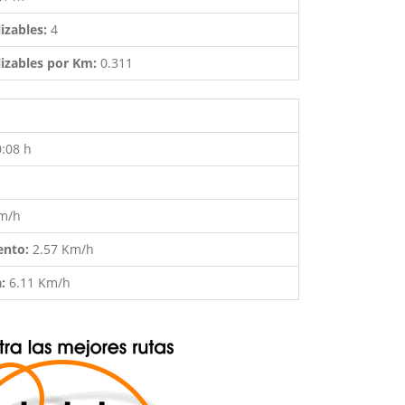
izables:
4
izables por Km:
0.311
0:08 h
Km/h
ento:
2.57 Km/h
a:
6.11 Km/h