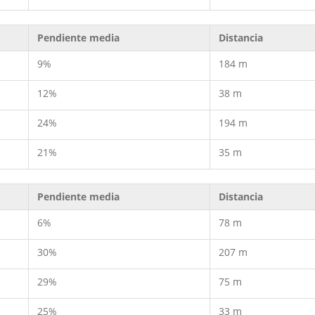
Pendiente media
Distancia
9%
184 m
12%
38 m
24%
194 m
21%
35 m
Pendiente media
Distancia
6%
78 m
30%
207 m
29%
75 m
25%
33 m