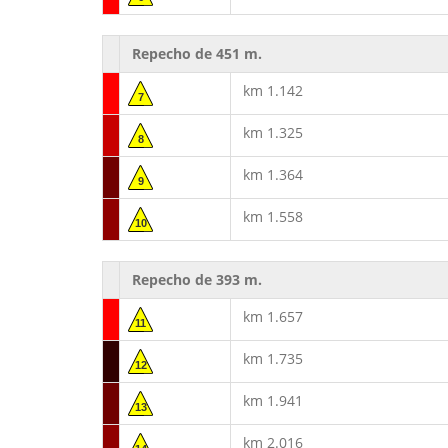
Repecho de 451 m.
km 1.142
7
km 1.325
8
km 1.364
9
km 1.558
10
Repecho de 393 m.
km 1.657
11
km 1.735
12
km 1.941
13
km 2.016