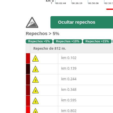
Ocultar repechos
Repechos > 5%
Repechos >5%
Repechos >10%
Repechos >15%
Repecho de 812 m.
km 0.102
1
km 0.139
2
km 0.244
3
km 0.348
4
km 0.595
5
km 0.802
6