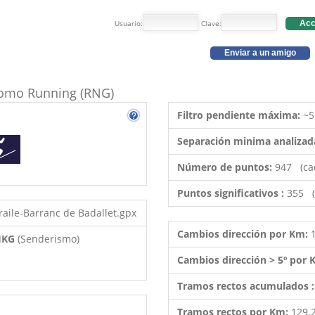
Usuario:
Clave:
Acc
Enviar a un amigo
 como Running (RNG)
Filtro pendiente máxima:
~5
Separación minima analizad
Número de puntos:
947 (ca
Puntos significativos :
355 (
raile-Barranc de Badallet.gpx
Cambios dirección por Km:
 HKG
(Senderismo)
Cambios dirección > 5º por
Tramos rectos acumulados 
Tramos rectos por Km:
129.