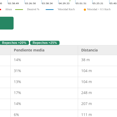
Altura
Desnivel %
Velocidad Km/h
Velocidad < 0.5 Km/h
Repechos >20%
Repechos >25%
Pendiente media
Distancia
14%
38 m
31%
104 m
13%
104 m
17%
248 m
14%
207 m
6%
111 m