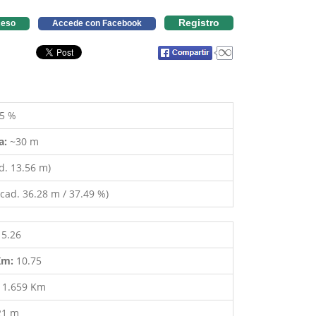
Registro
eso
Accede con Facebook
5 %
a:
~30 m
d. 13.56 m)
cad. 36.28 m / 37.49 %)
15.26
 Km:
10.75
:
1.659 Km
21 m