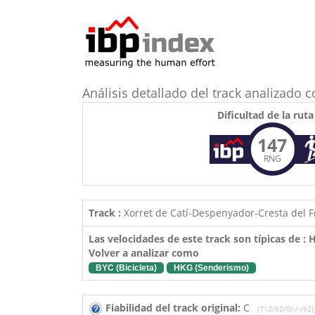
Análisis detallado del track analizado
Dificultad de la ruta
147
RNG
Track :
Xorret de Catí-Despenyador-Cresta del F
Las velocidades de este track son típicas de :
Volver a analizar como
BYC (Bicicleta)
HKG (Senderismo)
Fiabilidad del track original:
C
(712/52/0/-/-/52)