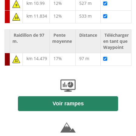
km 10.99
12%
527 m
9
km 11.834
12%
533 m
10
Raidillon de 97
Pente
Distance
Télécharger
m.
moyenne
en tant que
Waypoint
km 14.479
17%
97 m
11
Voir rampes