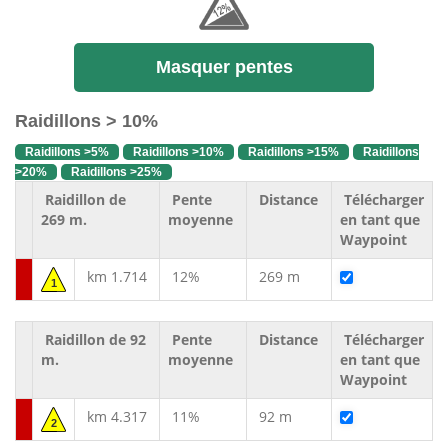
Masquer pentes
Raidillons > 10%
Raidillons >5%
Raidillons >10%
Raidillons >15%
Raidillons
>20%
Raidillons >25%
Raidillon de
Pente
Distance
Télécharger
269 m.
moyenne
en tant que
Waypoint
km 1.714
12%
269 m
1
Raidillon de 92
Pente
Distance
Télécharger
m.
moyenne
en tant que
Waypoint
km 4.317
11%
92 m
2