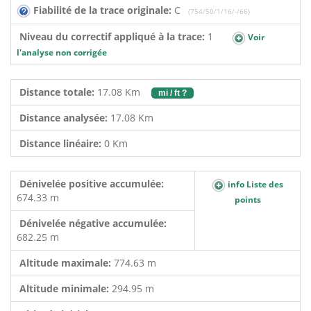
Fiabilité de la trace originale:
C
(754/50/1/16/-/66)
Niveau du correctif appliqué à la trace:
1
Voir
l'analyse non corrigée
Distance totale:
17.08 Km
mi / ft ?
Distance analysée:
17.08 Km
Distance linéaire:
0 Km
Dénivelée positive accumulée:
info Liste des
674.33 m
points
Dénivelée négative accumulée:
682.25 m
Altitude maximale:
774.63 m
Altitude minimale:
294.95 m