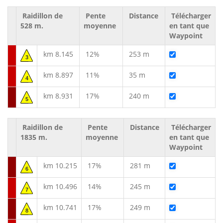
Raidillon de
Pente
Distance
Télécharger
528 m.
moyenne
en tant que
Waypoint
km 8.145
12%
253 m
3
km 8.897
11%
35 m
4
km 8.931
17%
240 m
5
Raidillon de
Pente
Distance
Télécharger
1835 m.
moyenne
en tant que
Waypoint
km 10.215
17%
281 m
6
km 10.496
14%
245 m
7
km 10.741
17%
249 m
8