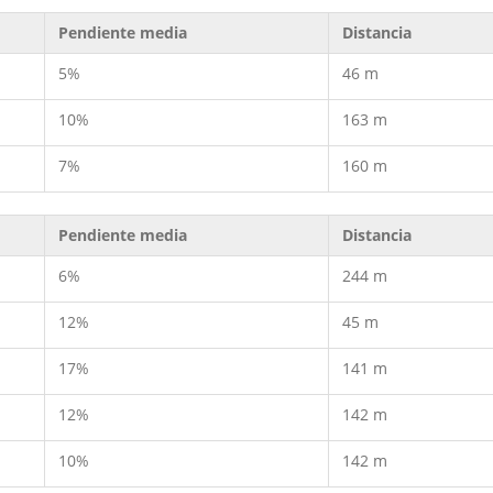
Pendiente media
Distancia
5%
46 m
10%
163 m
7%
160 m
Pendiente media
Distancia
6%
244 m
12%
45 m
17%
141 m
12%
142 m
10%
142 m