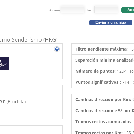
Usuario:
Clave:
Acc
Enviar a un amigo
o como Senderismo (HKG)
Filtro pendiente máxima:
~5
Separación minima analizad
Número de puntos:
1294 (c
Puntos significativos :
714 (
Cambios dirección por Km:
 BYC
(Bicicleta)
Cambios dirección > 5º por
Tramos rectos acumulados 
Tramos rectos por Km:
155.