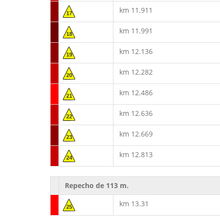
km 11.911
17
km 11.991
18
km 12.136
19
km 12.282
20
km 12.486
21
km 12.636
22
km 12.669
23
km 12.813
24
Repecho de 113 m.
km 13.31
25