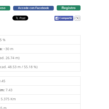
Registro
eso
Accede con Facebook
5 %
a:
~30 m
ad. 26.74 m)
cad. 48.53 m / 55.18 %)
9.45
 Km:
7.43
:
5.375 Km
35 m