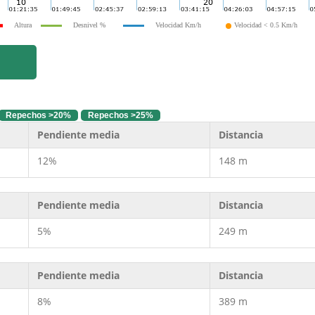
Altura
Desnivel %
Velocidad Km/h
Velocidad < 0.5 Km/h
Repechos >20%
Repechos >25%
Pendiente media
Distancia
12%
148 m
Pendiente media
Distancia
5%
249 m
Pendiente media
Distancia
8%
389 m