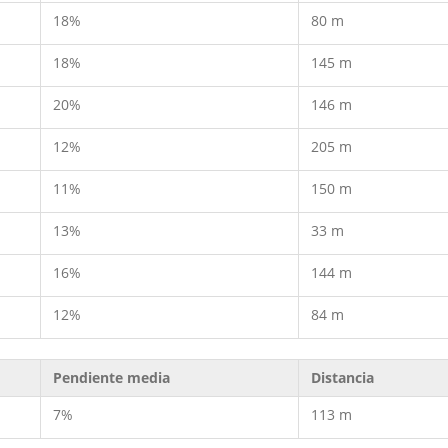
18%
80 m
18%
145 m
20%
146 m
12%
205 m
11%
150 m
13%
33 m
16%
144 m
12%
84 m
Pendiente media
Distancia
7%
113 m