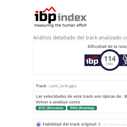
Análisis detallado del track analizad
Dificultad de la ruta
114
HKG
Track :
sant_iscle.gpx
Las velocidades de este track son típicas de :
Volver a analizar como
BYC (Bicicleta)
RNG (Running)
Fiabilidad del track original:
B
(912/66/0/-/-/66)