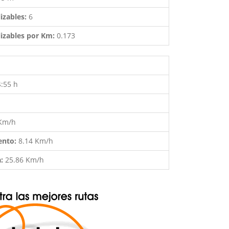
izables:
6
izables por Km:
0.173
4:55 h
 Km/h
ento:
8.14 Km/h
a:
25.86 Km/h