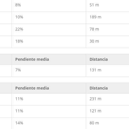
8%
51 m
10%
189 m
22%
78 m
18%
30 m
Pendiente media
Distancia
7%
131 m
Pendiente media
Distancia
11%
231 m
11%
121 m
14%
80 m