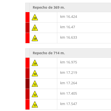
Repecho de 369 m.
km 16.424
26
km 16.47
27
km 16.633
28
Repecho de 714 m.
km 16.975
29
km 17.219
30
km 17.264
31
km 17.405
32
km 17.547
33