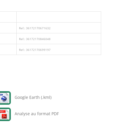
Ref.: 36172170671632
Ref.: 36172170846048
Ref.: 36172170699197
Google Earth (.kml)
Analyse au format PDF