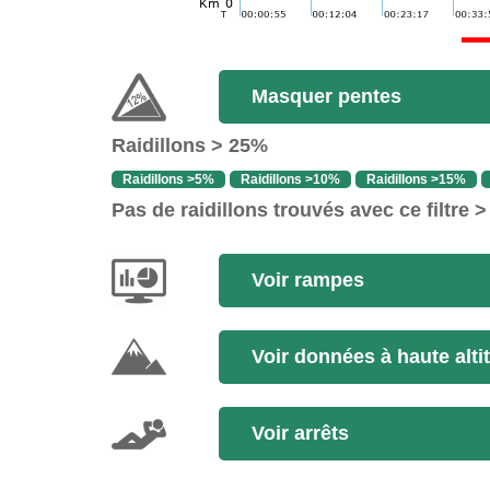
Masquer pentes
Raidillons > 25%
Raidillons >5%
Raidillons >10%
Raidillons >15%
Pas de raidillons trouvés avec ce filtre 
Voir rampes
Voir données à haute alti
Voir arrêts