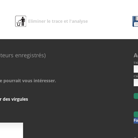
Eliminer le trace et l'analyse
ateurs enregistrés)
A
Uti
Clé
e pourrait vous intéresser.
r des virgules
Fa