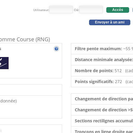
Utilisateur:
Clé:
Accès
Envoyer à un ami
e comme Course (RNG)
s
Filtre pente maximum:
~55 
Distance minimale analysée
Nombre de points:
512 (cad
Points significatifs:
272 (cad
Changement de direction p
ndonnée)
Changement de direction >5
Sections rectilignes accumu
6)
Tronçons en ligne droite pa