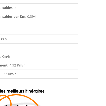
lisables:
5
lisables par Km:
0.394
:38 h
2 Km/h
ment:
4.92 Km/h
:
5.32 Km/h