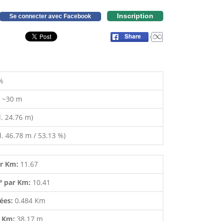
Inscription
Se connecter avec Facebook
%
:
~30 m
. 24.76 m)
. 46.78 m / 53.13 %)
ar Km:
11.67
º par Km:
10.41
lées:
0.484 Km
r Km:
38.17 m