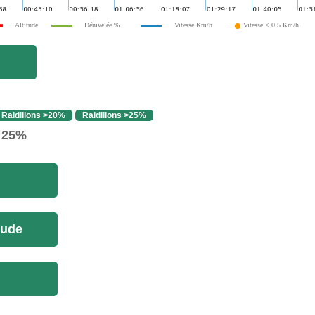
Altitude
Dénivelée %
Vitesse Km/h
Vitesse < 0.5 Km/h
Raidillons >20%
Raidillons >25%
> 25%
tude