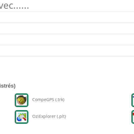
c......
istrés)
CompeGPS (.trk)
OziExplorer (.plt)